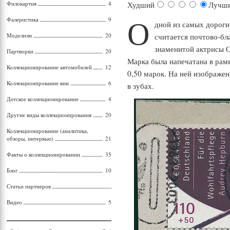
Филокартия
4
Худший
Лучш
О
Фалеристика
9
дной из самых дороги
Моделизм
20
считается почтово-бл
знаменитой актрисы О
Партворки
20
Марка была напечатана в рамк
Коллекционирование автомобилей
12
0,50 марок. На ней изображен
Коллекционирование вин
6
в зубах.
Детское коллекционирование
4
Другие виды коллекционирования
20
Коллекционирование (аналитика,
обзоры, интервью)
21
Факты о коллекционировании
35
Блог
10
Статьи партнеров
Видео
5