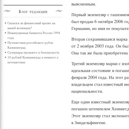
выясненным.
Блог
редакции
Первый экземпляр с гашением
был продан 6 октября 2006 го
Сказался ли финансовый кризис на
Германии, но имя ее покупате
вашей коллекции?
Невыпущенная банкнота России 1994
года
Вторая сохранившаяся марка
Путешествия российского рубля.
от 2 ноября 2003 года. Он был
Калининград
Она так же была приобретена
Суперкары прошлого и безопасность
10 рублей Калининград и немного о
путешествии
Третий экземпляр марки с из
идеальная состояние и погаш
февраля 2004 года. На этот ра
владельцем стал известный ин
национальности.
Еще один известный экземпля
погашен штемпелем Хеннигсд
Этот экземпляр стал экспона
в Зиндельфингене.