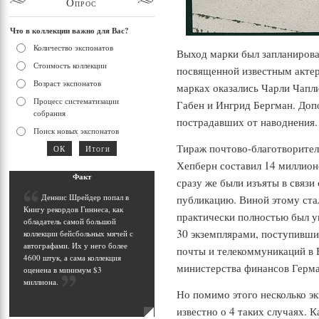
Опрос
Что в коллекции важно для Вас?
Количество экспонатов
Выход марки был запланирован
Стоимость коллекции
посвященной известным актер
Возраст экспонатов
марках оказались Чарли Чапл
Процесс систематизации
Габен и Ингрид Бергман. Доп
собрания
пострадавших от наводнения.
Поиск новых экспонатов
Тираж почтово-благотворите
Хепберн составил 14 миллион
Фак
т
сразу же были изъяты в связи 
Д
еннис Шрейдер попал в
публикацию. Виной этому стал
Книгу рекордов Гиннеса, как
практически полностью был у
обладатель самой большой
30 экземплярами, поступивши
коллекции бейсбольных мячей с
автографами. Их у него более
почты и телекоммуникаций в Б
4600 штук, а сама коллекция
министерства финансов Герм
оценена в минимум $3
миллиона
.
Но помимо этого несколько эк
известно о 4 таких случаях. 