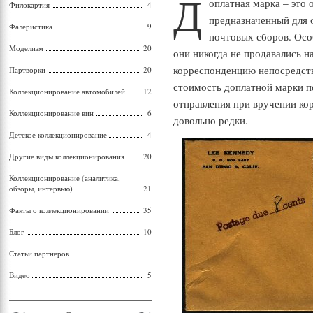
Д
оплатная марка – это
Филокартия
4
предназначенный для 
Фалеристика
9
почтовых сборов. Осо
Моделизм
20
они никогда не продавались н
корреспонденцию непосредст
Партворки
20
стоимость доплатной марки п
Коллекционирование автомобилей
12
отправления при вручении к
Коллекционирование вин
6
довольно редки.
Детское коллекционирование
4
Другие виды коллекционирования
20
Коллекционирование (аналитика,
обзоры, интервью)
21
Факты о коллекционировании
35
Блог
10
Статьи партнеров
Видео
5