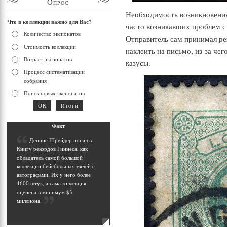
Опрос
Необходимость возникновения
Что в коллекции важно для Вас?
часто возникавших проблем 
Количество экспонатов
Отправитель сам принимал ре
Стоимость коллекции
наклеить на письмо, из-за че
Возраст экспонатов
казусы.
Процесс систематизации
собрания
Поиск новых экспонатов
Фак
т
Д
еннис Шрейдер попал в
Книгу рекордов Гиннеса, как
обладатель самой большой
коллекции бейсбольных мячей с
автографами. Их у него более
4600 штук, а сама коллекция
оценена в минимум $3
миллиона
.