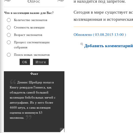
Опрос
и находится под запретом.
Сегодня в мире существует вс
Что в коллекции важно для Вас?
коллекционная и историческая
Количество экспонатов
Стоимость коллекции
Обновлено ( 03.08.2015 13:00 )
Возраст экспонатов
Процесс систематизации
Добавить комментари
собрания
Поиск новых экспонатов
Фак
т
Д
еннис Шрейдер попал в
Книгу рекордов Гиннеса, как
обладатель самой большой
коллекции бейсбольных мячей с
автографами. Их у него более
4600 штук, а сама коллекция
оценена в минимум $3
миллиона
.