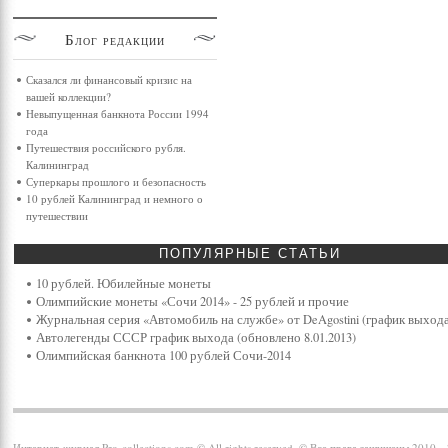
Блог
редакции
Сказался ли финансовый кризис на
вашей коллекции?
Невыпущенная банкнота России 1994
года
Путешествия российского рубля.
Калининград
Суперкары прошлого и безопасность
10 рублей Калининград и немного о
путешествии
ПОПУЛЯРНЫЕ
СТАТЬИ
10 рублей. Юбилейные монеты
Олимпийские монеты «Сочи 2014» - 25 рублей и прочие
Журнальная серия «Автомобиль на службе» от DeAgostini (график выхода
Автолегенды СССР график выхода (обновлено 8.01.2013)
Олимпийская банкнота 100 рублей Сочи-2014
Интернет-журнал Pro-collections.com © All rights reserved. © Все права защищены 2010