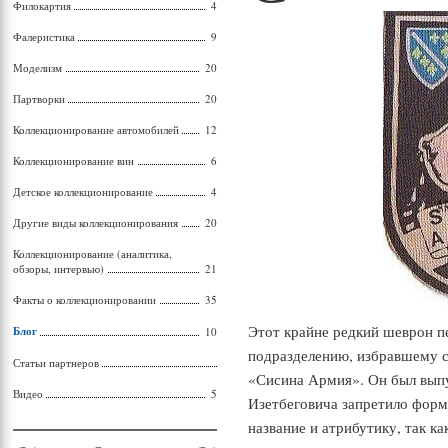
Филокартия
4
Фалеристика
9
Моделизм
20
Партворки
20
Коллекционирование автомобилей
12
Коллекционирование вин
6
Детское коллекционирование
4
Другие виды коллекционирования
20
Коллекционирование (аналитика,
обзоры, интервью)
21
Факты о коллекционировании
35
Этот крайне редкий шеврон п
Блог
10
подразделению, избравшему с
Статьи партнеров
«Сисина Армия». Он был выпу
Видео
5
Изетбеговича запретило форм
название и атрибутику, так к