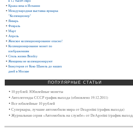
в 12 тысяч евро
Кража века в Испании
Международная выставка-ярмарка
"Коллекционер"
Январь
Февраль
Март
Апрель
Женское коллекционирование опасно!
Коллекционирование монет по
изображениям
Стиль жизни Bentley
Женщины не коллекционируют
Бижутерия от Коко Шанель до наших
дней в Москве
ПОПУЛЯРНЫЕ
СТАТЬИ
10 рублей. Юбилейные монеты
Автолегенды СССР график выхода (обновлено 19.12.2011)
Все юбилейные 10 рублей
Суперкары, лучшие автомобили мира от Deagostini (график выхода)
Журнальная серия «Автомобиль на службе» от DeAgostini (график выход