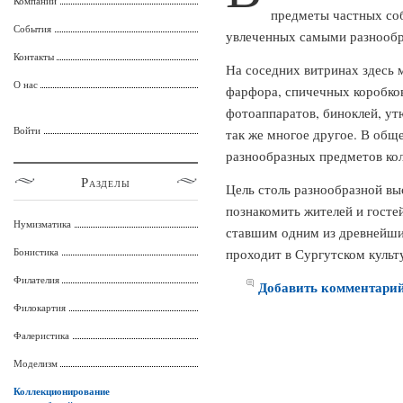
Компании
предметы частных соб
События
увлеченных самыми разнообр
Контакты
На соседних витринах здесь 
О нас
фарфора, спичечных коробков
фотоаппаратов, биноклей, ут
Войти
так же многое другое. В общ
разнообразных предметов ко
Разделы
Цель столь разнообразной вы
познакомить жителей и госте
Нумизматика
ставшим одним из древнейши
Бонистика
проходит в Сургутском куль
Филателия
Добавить комментари
Филокартия
Фалеристика
Моделизм
Коллекционирование