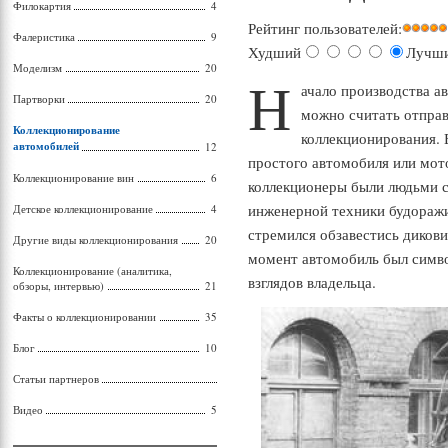
Филокартия
4
Рейтинг пользователей:
Фалеристика
9
Худший
Лучш
Моделизм
20
Н
ачало производства ав
Партворки
20
можно считать отправ
Коллекционирование
коллекционирования. 
автомобилей
12
простого автомобиля или мот
Коллекционирование вин
6
коллекционеры были людьми с
инженерной техники будораж
Детское коллекционирование
4
стремился обзавестись диков
Другие виды коллекционирования
20
момент автомобиль был симв
Коллекционирование (аналитика,
взглядов владельца.
обзоры, интервью)
21
Факты о коллекционировании
35
Блог
10
Статьи партнеров
Видео
5