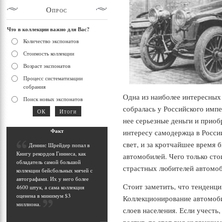
Опрос
Что в коллекции важно для Вас?
Количество экспонатов
Стоимость коллекции
Возраст экспонатов
Процесс систематизации
собрания
Одна из наиболее интересных
Поиск новых экспонатов
собралась у Российского импе
нее серьезные деньги и прио
Фак
т
интересу самодержца в Росси
свет, и за кротчайшее время 
Д
еннис Шрейдер попал в
Книгу рекордов Гиннеса, как
автомобилей. Чего только сто
обладатель самой большой
страстных любителей автомоб
коллекции бейсбольных мячей с
автографами. Их у него более
Стоит заметить, что тенденци
4600 штук, а сама коллекция
оценена в минимум $3
Коллекционирование автомоби
миллиона
.
слоев населения. Если учесть