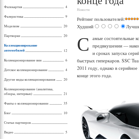
конце года
Филокартия
4
Новости
Фалеристика
9
Рейтинг пользователей:
Худший
Лучш
Моделизм
20
С
Партворки
20
амые состоятельные к
предвкушении — након
Коллекционирование
автомобилей
12
и сроках запуска сери
быстрых гиперкаров. SSC Tuat
Коллекционирование вин
6
2011 году, однако в серийное
Детское коллекционирование
4
конце этого года.
Другие виды коллекционирования
20
Коллекционирование (аналитика,
обзоры, интервью)
21
Факты о коллекционировании
35
Блог
10
Статьи партнеров
Видео
5