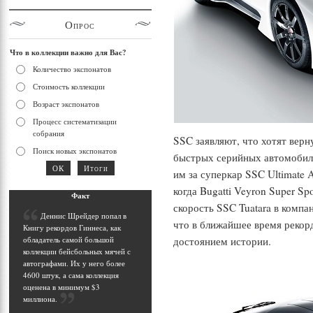
Опрос
Что в коллекции важно для Вас?
Количество экспонатов
Стоимость коллекции
Возраст экспонатов
Процесс систематизации
собрания
SSC заявляют, что хотят вер
Поиск новых экспонатов
быстрых серийных автомобиле
им за суперкар SSC Ultimate A
когда Bugatti Veyron Super S
Фак
т
скорость SSC Tuatara в компа
Д
еннис Шрейдер попал в
что в ближайшее время рекорд
Книгу рекордов Гиннеса, как
достоянием истории.
обладатель самой большой
коллекции бейсбольных мячей с
автографами. Их у него более
4600 штук, а сама коллекция
оценена в минимум $3
миллиона
.