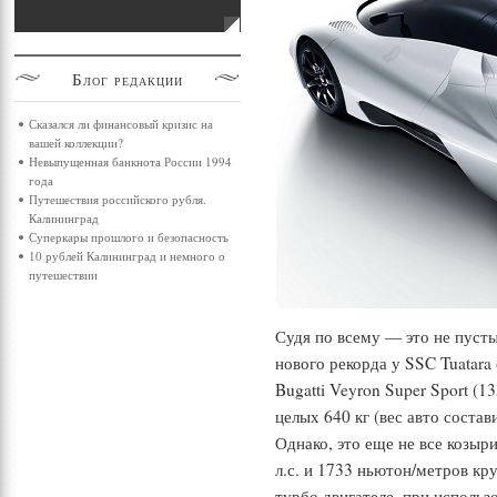
Блог
редакции
Сказался ли финансовый кризис на
вашей коллекции?
Невыпущенная банкнота России 1994
года
Путешествия российского рубля.
Калининград
Суперкары прошлого и безопасность
10 рублей Калининград и немного о
путешествии
Судя по всему — это не пуст
нового рекорда у SSC Tuatara
Bugatti Veyron Super Sport (13
целых 640 кг (вес авто состави
Однако, это еще не все козыри
л.с. и 1733 ньютон/метров кр
турбо двигателе, при исполь