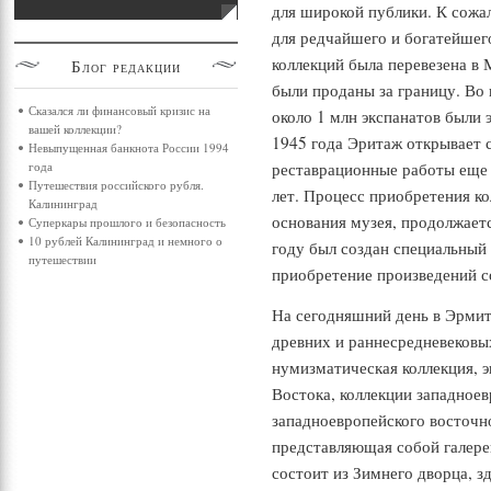
для широкой публики. К сожа
для редчайшего и богатейшего
коллекций была перевезена в
Блог
редакции
были проданы за границу. Во
Сказался ли финансовый кризис на
около 1 млн экспанатов были 
вашей коллекции?
1945 года Эритаж открывает 
Невыпущенная банкнота России 1994
реставрационные работы еще
года
Путешествия российского рубля.
лет. Процесс приобретения ко
Калининград
основания музея, продолжаетс
Суперкары прошлого и безопасность
10 рублей Калининград и немного о
году был создан специальный
путешествии
приобретение произведений с
На сегодняшний день в Эрмит
древних и раннесредневековы
нумизматическая коллекция, 
Востока, коллекции западноев
западноевропейского восточно
представляющая собой галере
состоит из Зимнего дворца, з