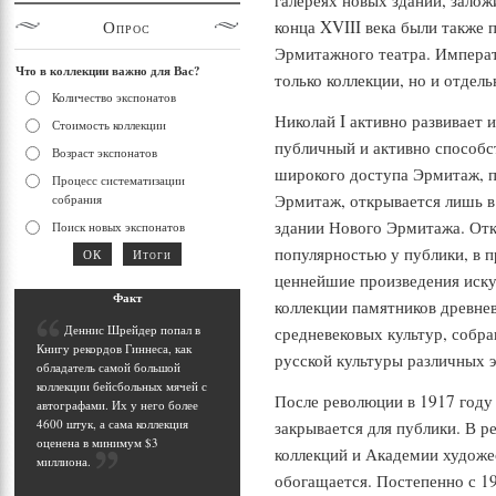
галереях новых зданий, зало
Опрос
конца XVIII века были также
Эрмитажного театра. Императ
Что в коллекции важно для Вас?
только коллекции, но и отдел
Количество экспонатов
Николай I активно развивает 
Стоимость коллекции
публичный и активно способс
Возраст экспонатов
широкого доступа Эрмитаж, 
Процесс систематизации
Эрмитаж, открывается лишь в
собрания
здании Нового Эрмитажа. От
Поиск новых экспонатов
популярностью у публики, в 
ценнейшие произведения иску
Фак
т
коллекции памятников древнев
Д
еннис Шрейдер попал в
средневековых культур, собр
Книгу рекордов Гиннеса, как
русской культуры различных э
обладатель самой большой
коллекции бейсбольных мячей с
После революции в 1917 году
автографами. Их у него более
4600 штук, а сама коллекция
закрывается для публики. В р
оценена в минимум $3
коллекций и Академии художе
миллиона
.
обогащается. Постепенно с 1