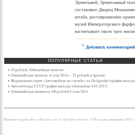
Эрмитажей, Эрмитажный театр
составляют Дворец Меньшиков
штаба, реставрационно-храни
музей Императорского фарфо
насчитывает около трех милли
Добавить комментари
ПОПУЛЯРНЫЕ
СТАТЬИ
10 рублей. Юбилейные монеты
Олимпийские монеты «Сочи 2014» - 25 рублей и прочие
Журнальная серия «Автомобиль на службе» от DeAgostini (график выхода
Автолегенды СССР график выхода (обновлено 8.01.2013)
Олимпийская банкнота 100 рублей Сочи-2014
Интернет-журнал Pro-collections.com © All rights reserved. © Все права защищены 2010