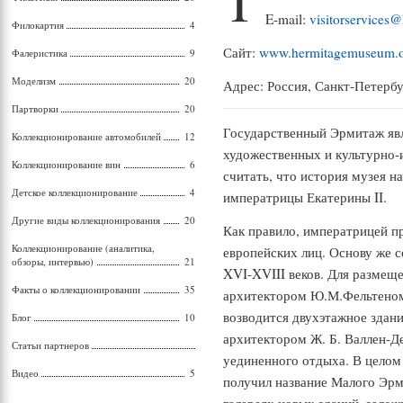
T
E-mail:
visitorservices
Филокартия
4
Сайт:
www.hermitagemuseum.
Фалеристика
9
Моделизм
20
Адрес: Россия, Санкт-Петербу
Партворки
20
Государственный Эрмитаж яв
Коллекционирование автомобилей
12
художественных и культурно-
Коллекционирование вин
6
считать, что история музея н
Детское коллекционирование
4
императрицы Екатерины II.
Другие виды коллекционирования
20
Как правило, императрицей п
Коллекционирование (аналитика,
европейских лиц. Основу же 
обзоры, интервью)
21
XVI-XVIII веков. Для размеще
Факты о коллекционировании
35
архитектором Ю.М.Фельтено
возводится двухэтажное здан
Блог
10
архитектором Ж. Б. Валлен-Д
Статьи партнеров
уединенного отдыха. В цело
Видео
5
получил название Малого Эрм