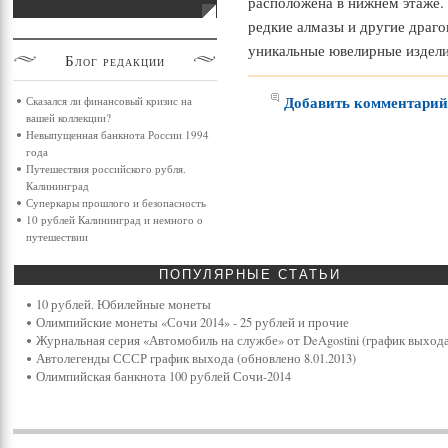
расположена в нижнем этаже.
редкие алмазы и другие драг
уникальные ювелирные издели
Блог
редакции
Добавить комментари
Сказался ли финансовый кризис на
вашей коллекции?
Невыпущенная банкнота России 1994
года
Путешествия российского рубля.
Калининград
Суперкары прошлого и безопасность
10 рублей Калининград и немного о
путешествии
ПОПУЛЯРНЫЕ
СТАТЬИ
10 рублей. Юбилейные монеты
Олимпийские монеты «Сочи 2014» - 25 рублей и прочие
Журнальная серия «Автомобиль на службе» от DeAgostini (график выхода
Автолегенды СССР график выхода (обновлено 8.01.2013)
Олимпийская банкнота 100 рублей Сочи-2014