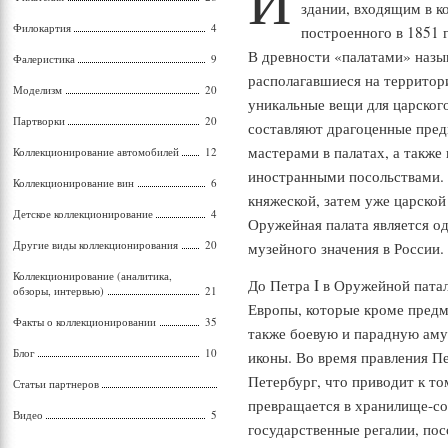
И
здании, входящим в к
Филокартия
4
построенного в 1851 
В древности «палатами» назы
Фалеристика
9
располагавшиеся на территори
Моделизм
20
уникальные вещи для царского
Партворки
20
составляют драгоценные пре
мастерами в палатах, а также
Коллекционирование автомобилей
12
иностранными посольствами. В
Коллекционирование вин
6
княжеской, затем уже царско
Детское коллекционирование
4
Оружейная палата является о
Другие виды коллекционирования
20
музейного значения в России.
Коллекционирование (аналитика,
До Петра I в Оружейной пата
обзоры, интервью)
21
Европы, которые кроме предме
Факты о коллекционировании
35
также боевую и парадную аму
Блог
10
иконы. Во время правления Пе
Петербург, что приводит к то
Статьи партнеров
превращается в хранилище-со
Видео
5
государственные регалии, по