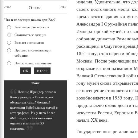
изделия. Удивительно, что до
Опрос
своего постоянного места, ко
кремлевского здания в другое
Что в коллекции важно для Вас?
Александра I Оружейная пала
Количество экспонатов
Императорский музей, по сво
Стоимость коллекции
собрание династии Романовых
Возраст экспонатов
расхищены в Смутное время.Д
Процесс систематизации
1851 году, став первым общ
собрания
Москвы. После революции пала
Поиск новых экспонатов
открывается под названием М
Великой Отечественной войн к
году музей снова открываетс
Фак
т
ее посещение становится ог
Д
еннис Шрейдер попал в
возобновляется в 1955 году. 
Книгу рекордов Гиннеса, как
обладатель самой большой
представлено около десяти ты
коллекции бейсбольных мячей с
искусства России, Европы и В
автографами. Их у него более
4600 штук, а сама коллекция
начала XX века.
оценена в минимум $3
миллиона
.
Государственные регалии нах