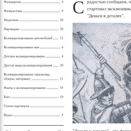
С
радостью сообщаем, чт
Филокартия
4
стартовал эксклюзивн
Фалеристика
9
"Деньги в деталях".
Моделизм
20
Партворки
20
Коллекционирование автомобилей
12
Коллекционирование вин
6
Детское коллекционирование
4
Другие виды коллекционирования
20
Коллекционирование (аналитика,
обзоры, интервью)
21
Факты о коллекционировании
35
Блог
10
Статьи партнеров
Видео
5
"Деньги в деталях" - это фото