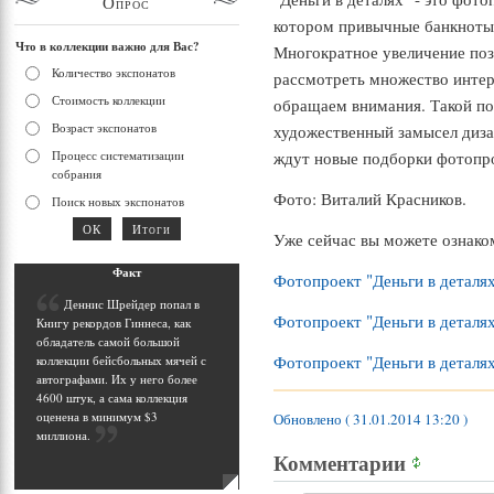
Опрос
котором привычные банкноты 
Что в коллекции важно для Вас?
Многократное увеличение позв
Количество экспонатов
рассмотреть множество интер
Стоимость коллекции
обращаем внимания. Такой по
Возраст экспонатов
художественный замысел диза
ждут новые подборки фотопро
Процесс систематизации
собрания
Фото: Виталий Красников.
Поиск новых экспонатов
Уже сейчас вы можете ознако
Фак
т
Фотопроект "Деньги в деталях
Д
еннис Шрейдер попал в
Фотопроект "Деньги в деталях
Книгу рекордов Гиннеса, как
обладатель самой большой
Фотопроект "Деньги в деталях
коллекции бейсбольных мячей с
автографами. Их у него более
4600 штук, а сама коллекция
оценена в минимум $3
Обновлено ( 31.01.2014 13:20 )
миллиона
.
Комментарии