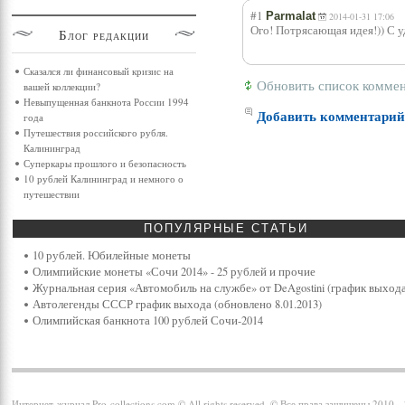
#1
Parmalat
2014-01-31 17:06
Ого! Потрясающая идея!)) С 
Блог
редакции
Сказался ли финансовый кризис на
Обновить список комме
вашей коллекции?
Невыпущенная банкнота России 1994
Добавить комментари
года
Путешествия российского рубля.
Калининград
Суперкары прошлого и безопасность
10 рублей Калининград и немного о
путешествии
ПОПУЛЯРНЫЕ
СТАТЬИ
10 рублей. Юбилейные монеты
Олимпийские монеты «Сочи 2014» - 25 рублей и прочие
Журнальная серия «Автомобиль на службе» от DeAgostini (график выхода
Автолегенды СССР график выхода (обновлено 8.01.2013)
Олимпийская банкнота 100 рублей Сочи-2014
Интернет-журнал Pro-collections.com © All rights reserved. © Все права защищены 2010