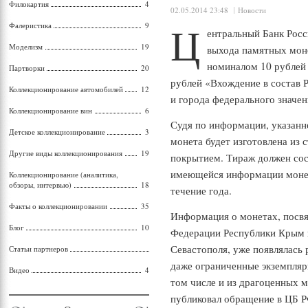
Филокартия
4
02.05.2014 23:48
Новости
Ц
Фалеристика
9
ентральный Банк Росс
Моделизм
19
выхода памятных мон
номиналом 10 рублей 
Партворки
20
рублей «Вхождение в состав
Коллекционирование автомобилей
12
и города федерального значен
Коллекционирование вин
6
Судя по информации, указанн
Детское коллекционирование
3
монета будет изготовлена из 
Другие виды коллекционирования
19
покрытием. Тираж должен сос
имеющейся информации монет
Коллекционирование (аналитика,
обзоры, интервью)
18
течение года.
Факты о коллекционировании
35
Информация о монетах, посв
Блог
10
Федерации Республики Крым и
Севастополя, уже появлялась 
Статьи партнеров
даже ограниченные экземпляр
Видео
4
том числе и из драгоценных м
публиковал обращение в ЦБ 