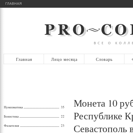
ГЛАВНАЯ
Главная
Лицо месяца
Словарь
Монета 10 ру
Нумизматика
35
Республике К
Бонистика
22
Севастополь 
Филателия
23