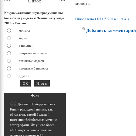
Опрос
монеты.
Какую коллекционную продукцию вы
бы хотели увидеть к Чемпионату мира
Обновлено ( 07.05.2014 11:04 )
2018 в России?
Добавить комментари
монеты
марки
открытки
спортивные товары
памятные медали
памятные банкноты
другое
Фак
т
Д
еннис Шрейдер попал в
Книгу рекордов Гиннеса, как
обладатель самой большой
коллекции бейсбольных мячей с
автографами. Их у него более
4600 штук, а сама коллекция
оценена в минимум $3