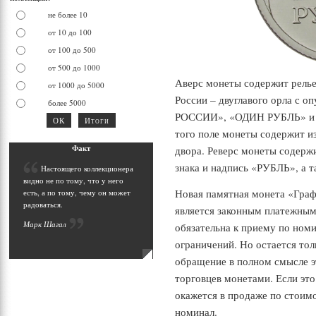
не более 10
от 10 до 100
от 100 до 500
от 500 до 1000
Аверс монеты содержит рель
от 1000 до 5000
России – двуглавого орла с 
более 5000
РОССИИ», «ОДИН РУБЛЬ» и ук
того поле монеты содержит и
Фак
т
двора. Реверс монеты содержи
знака и надпись «РУБЛЬ», а 
Н
астоящего коллекционера
видно не по тому, что у него
Новая памятная монета «Граф
есть, а по тому, чему он может
радоваться.
является законным платежным
Марк Шага
л
обязательна к приему по номи
ограничений. Но остается тол
обращение в полном смысле э
торговцев монетами. Если это 
окажется в продаже по стоим
номинал.