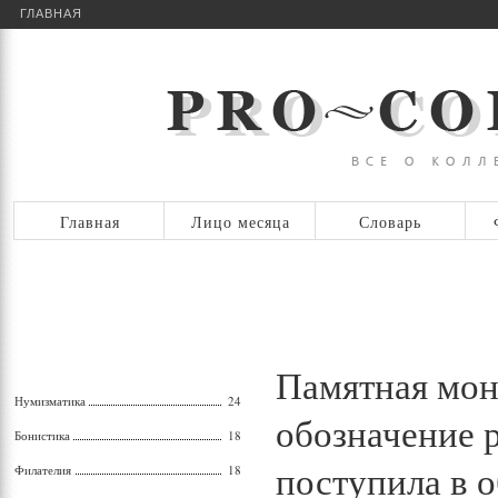
ГЛАВНАЯ
Главная
Лицо месяца
Словарь
Памятная мон
Нумизматика
24
обозначение р
Бонистика
18
поступила в 
Филателия
18