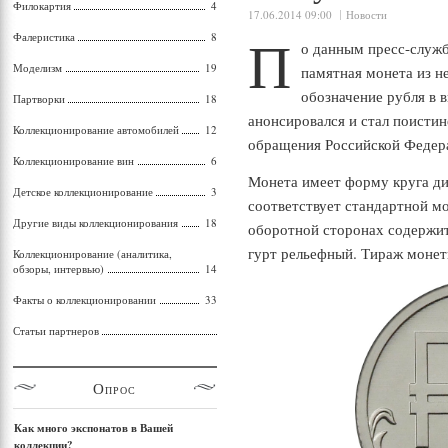
Филокартия
4
17.06.2014 09:00
Новости
П
Фалеристика
8
о данным пресс-служ
Моделизм
19
памятная монета из н
обозначение рубля в в
Партворки
18
анонсировался и стал поисти
Коллекционирование автомобилей
12
обращения Российской Федер
Коллекционирование вин
6
Монета имеет форму круга ди
Детское коллекционирование
3
соответствует стандартной мо
Другие виды коллекционирования
18
оборотной сторонах содержи
гурт рельефный. Тираж монет
Коллекционирование (аналитика,
обзоры, интервью)
14
Факты о коллекционировании
33
Статьи партнеров
Опрос
Как много экспонатов в Вашей
коллекции?