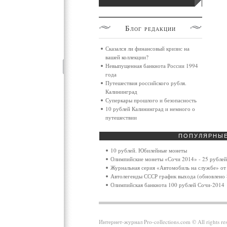
Блог
редакции
Сказался ли финансовый кризис на
вашей коллекции?
Невыпущенная банкнота России 1994
года
Путешествия российского рубля.
Калининград
Суперкары прошлого и безопасность
10 рублей Калининград и немного о
путешествии
ПОПУЛЯРНЫ
10 рублей. Юбилейные монеты
Олимпийские монеты «Сочи 2014» - 25 рублей
Журнальная серия «Автомобиль на службе» от 
Автолегенды СССР график выхода (обновлено 
Олимпийская банкнота 100 рублей Сочи-2014
Интернет-журнал Pro-collections.com © All rights 