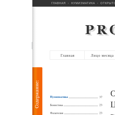
ГЛАВНАЯ
НУМИЗМАТИКА
ОТКРЫТО
Главная
Лицо месяца
О
Нумизматика
37
Ц
Бонистика
23
Филателия
23