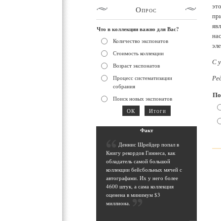
эт
Опрос
пр
яв
Что в коллекции важно для Вас?
на
Количество экспонатов
эл
Стоимость коллекции
С 
Возраст экспонатов
Ред
Процесс систематизации
собрания
По
Поиск новых экспонатов
Фак
т
Д
еннис Шрейдер попал в
Книгу рекордов Гиннеса, как
обладатель самой большой
коллекции бейсбольных мячей с
автографами. Их у него более
4600 штук, а сама коллекция
оценена в минимум $3
миллиона
.