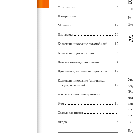
в
Филокартия
4
Н
Фалеристика
9
Ре
Ху
Моделизм
19
Партворки
20
Коллекционирование автомобилей
12
Коллекционирование вин
6
Детское коллекционирование
4
Другие виды коллекционирования
19
Ув
Коллекционирование (аналитика,
обзоры, интервью)
19
Фе
(К
Факты о коллекционировании
35
мо
ин
Блог
10
пр
Статьи партнеров
пр
су
Видео
5
По