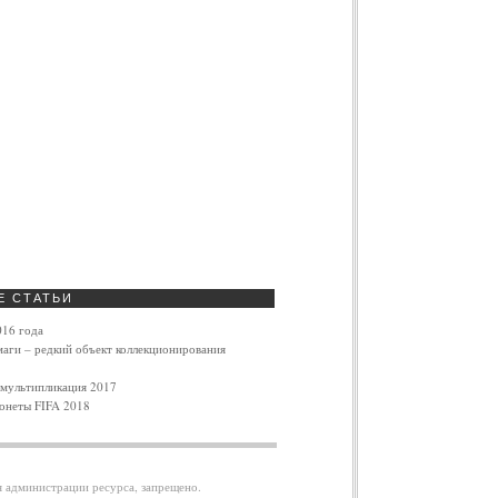
Е
СТАТЬИ
016 года
маги – редкий объект коллекционирования
 мультипликация 2017
онеты FIFA 2018
я администрации ресурса, запрещено.