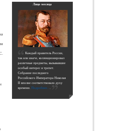
Лицо
месяца
ка
ии
С.
К
аждый правитель России,
так или иначе, коллекционировал
различные предметы, вызывавшие
особый интерес и трепет.
Собрание последнего
Российского Императора Николая
II вполне соответствовало духу
и
времени.
Подробнее...
.
в