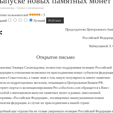
ыпуске новых памятных монет
умизматика
-
Статьи о нумизматике
йтинг пользователей:
/ 5
дший
Лучший
*
Председателю Центрального бан
Российской Федерац
Набиуллиной Э. 
Открытое письмо
ажаемая Эльвира Сахипзадовна, полностью поддерживая позицию Российской
дерации в отношении возможности присоединения новых субъектов федераци
рым и Севастополь), а также зная о том, какую популярность имеют памятные
неты из недрагоценных металлов, чеканящиеся Центральным Банком РФ,
тернет-портал о коллекционировании Pro-collections.com обращается к Вам с
осьбой о внеплановом выпуске памятных монет в рамках эмиссионной
ограммы «Российская Федерация», посвященных вышеуказанным новым
бъектам федерации, в случае их присоединения к нашей стране.
добный шаг отразил бы не только уверенную позицию Российской Федерации 