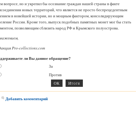
ом вопросе, но и укрепил бы осознание граждан нашей страны в факте
исоединения новых территорий, что является не просто беспрецедентным
лением в новейшей истории, но и мощным фактором, консолидирующим
селение России. Кроме того, выпуск подобных памятных монет мог бы стать
ементом, позволяющим сблизить народ РФ и Крымского полуострова.
уважением,
акция Pro-collections.com
ддерживаете ли Вы данное обращение?
За
Против
Добавить комментарий