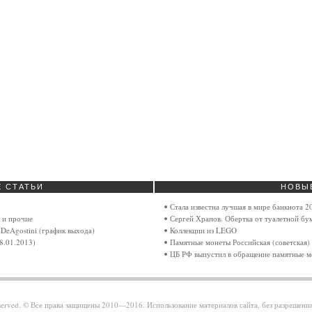
Е
СТАТЬИ
НОВЫ
Стала известна лучшая в мире банкнота 2
 и прочие
Сергей Храпов. Обертка от туалетной бу
DeAgostini (график выхода)
Коллекции из LEGO
8.01.2013)
Памятные монеты Российская (советская)
ЦБ РФ выпустил в обращение памятные м
reserved. © Все права защищены 2010—2016. Использование материалов сайта, без разрешени