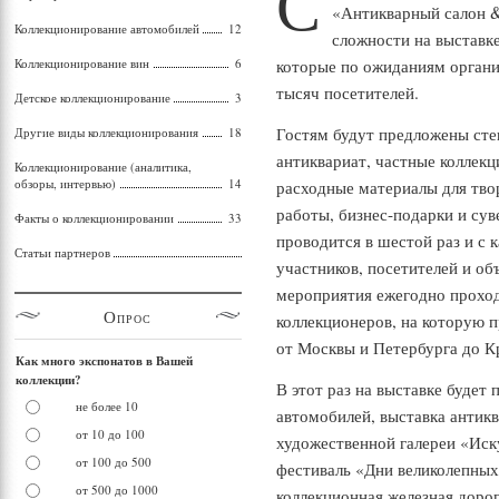
С
«Антикварный салон &
Коллекционирование автомобилей
12
сложности на выставке
Коллекционирование вин
6
которые по ожиданиям органи
тысяч посетителей.
Детское коллекционирование
3
Гостям будут предложены сте
Другие виды коллекционирования
18
антиквариат, частные коллекц
Коллекционирование (аналитика,
обзоры, интервью)
14
расходные материалы для тво
работы, бизнес-подарки и су
Факты о коллекционировании
33
проводится в шестой раз и с 
Статьи партнеров
участников, посетителей и о
мероприятия ежегодно проход
Опрос
коллекционеров, на которую п
от Москвы и Петербурга до К
Как много экспонатов в Вашей
коллекции?
В этот раз на выставке будет 
не более 10
автомобилей, выставка антик
от 10 до 100
художественной галереи «Иску
от 100 до 500
фестиваль «Дни великолепных
от 500 до 1000
коллекционная железная дорог