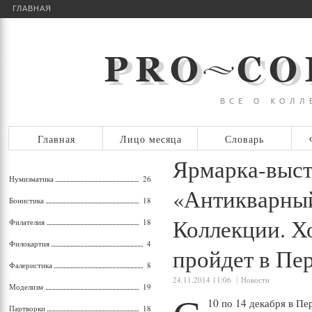
ГЛАВНАЯ
Главная
Лицо месяца
Словарь
Ярмарка-выст
Нумизматика
26
«Антикварны
Бонистика
18
Коллекции. Х
Филателия
18
Филокартия
4
пройдет в Пе
Фалеристика
8
24.11.2014 11:06
Новости
Моделизм
19
10 по 14 декабря в П
Партворки
18