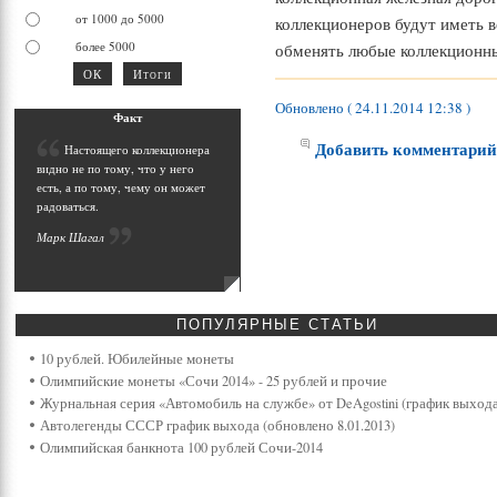
от 1000 до 5000
коллекционеров будут иметь 
более 5000
обменять любые коллекционн
Обновлено ( 24.11.2014 12:38 )
Фак
т
Добавить комментари
Н
астоящего коллекционера
видно не по тому, что у него
есть, а по тому, чему он может
радоваться.
Марк Шага
л
ПОПУЛЯРНЫЕ
СТАТЬИ
10 рублей. Юбилейные монеты
Олимпийские монеты «Сочи 2014» - 25 рублей и прочие
Журнальная серия «Автомобиль на службе» от DeAgostini (график выхода
Автолегенды СССР график выхода (обновлено 8.01.2013)
Олимпийская банкнота 100 рублей Сочи-2014