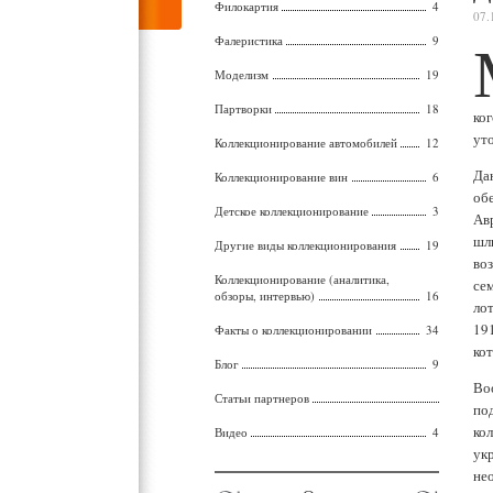
Филокартия
4
07.
Фалеристика
9
Моделизм
19
Партворки
18
ко
ут
Коллекционирование автомобилей
12
Да
Коллекционирование вин
6
об
Детское коллекционирование
3
Ав
шл
Другие виды коллекционирования
19
во
Коллекционирование (аналитика,
се
обзоры, интервью)
16
ло
19
Факты о коллекционировании
34
ко
Блог
9
Во
Статьи партнеров
по
ко
Видео
4
ук
не