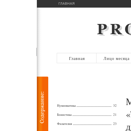
ГЛАВНАЯ
Главная
Лицо месяца
М
Нумизматика
32
«
Бонистика
21
д
Филателия
23