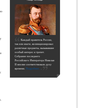
но
в
у
К
аждый правитель России,
так или иначе, коллекционировал
различные предметы, вызывавшие
особый интерес и трепет.
а
Собрание последнего
Российского Императора Николая
II вполне соответствовало духу
времени.
Подробнее...
.
с
,