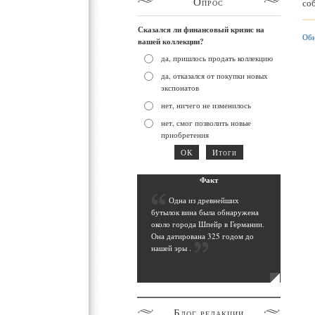
Опрос
со
Сказался ли финансовый кризис на
Обн
вашей коллекции?
да, пришлось продать коллекцию
да, отказался от покупки новых
экспонатов
нет, ничего не изменилось
нет, смог позволить новые
приобретения
Фак
т
О
дна из древнейших
бутылок вина была обнаружена
около города Шпейр в Германии.
Она датирована 325 годом до
нашей эры
.
Блог
редакции