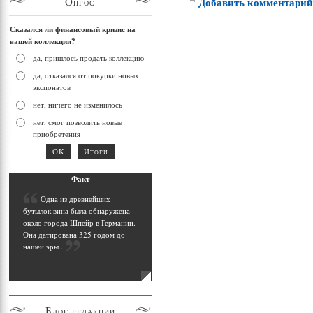
Опрос
Добавить комментари
Сказался ли финансовый кризис на
вашей коллекции?
да, пришлось продать коллекцию
да, отказался от покупки новых
экспонатов
нет, ничего не изменилось
нет, смог позволить новые
приобретения
Фак
т
О
дна из древнейших
бутылок вина была обнаружена
около города Шпейр в Германии.
Она датирована 325 годом до
нашей эры
.
Блог
редакции