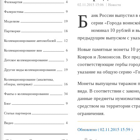
Филокартия
4
02.11.2015 15:06
Новости
Б
Фалеристика
9
анк России выпустил в
Моделизм
19
серии «Города воинско
номинал 10 рублей и в
Партворки
18
предыдущим выпуском с указ
Коллекционирование автомобилей
12
Новые памятные монеты 10 р
Коллекционирование вин
6
Ковров и Ломоносов. Все пре
Детское коллекционирование
3
соответствующие гербы городо
Другие виды коллекционирования
19
указание на общую серию «Го
Коллекционирование (аналитика,
Монеты выпущены тиражом по
обзоры, интервью)
16
вида. В соответствии с закон
Факты о коллекционировании
34
данные предметы нумизматик
Блог
9
средством на территории стра
ограничения.
Статьи партнеров
Видео
4
Обновлено ( 02.11.2015 15:59 )