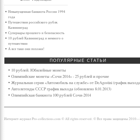
Невыпущенная банкнота России 1994
года
Путешествия российского рубля.
Калининград
Суперкары прошлого и безопасность
10 рублей Калининград и немного о
путешествии
А все таки они похожи!
ПОПУЛЯРНЫЕ
СТАТЬИ
10 рублей. Юбилейные монеты
Олимпийские монеты «Сочи 2014» - 25 рублей и прочие
Журнальная серия «Автомобиль на службе» от DeAgostini (график выхода
Автолегенды СССР график выхода (обновлено 8.01.2013)
Олимпийская банкнота 100 рублей Сочи-2014
Интернет-журнал Pro-collections.com © All rights reserved. © Все права защищены 2010