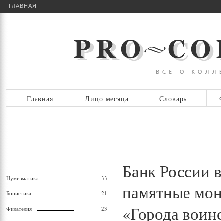
ГЛАВНАЯ
Главная
Лицо месяца
Словарь
Банк России 
Нумизматика
33
памятные мон
Бонистика
21
«Города воин
Филателия
23