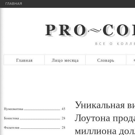
ГЛАВНАЯ
Главная
Лицо месяца
Словарь
Уникальная в
Нумизматика
45
Лоутона прода
Бонистика
28
миллиона дол
Филателия
28