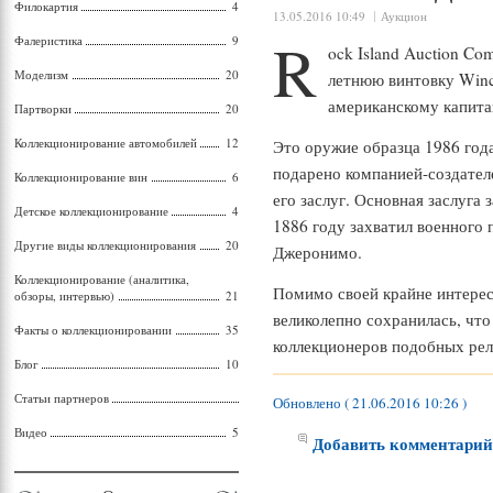
Филокартия
4
13.05.2016 10:49
Аукцион
R
Фалеристика
9
ock Island Auction Co
Моделизм
20
летнюю винтовку Winc
американскому капита
Партворки
20
Коллекционирование автомобилей
12
Это оружие образца 1986 год
подарено компанией-создател
Коллекционирование вин
6
его заслуг. Основная заслуга 
Детское коллекционирование
4
1886 году захватил военного 
Другие виды коллекционирования
20
Джеронимо.
Коллекционирование (аналитика,
Помимо своей крайне интерес
обзоры, интервью)
21
великолепно сохранилась, что
Факты о коллекционировании
35
коллекционеров подобных рел
Блог
10
Статьи партнеров
Обновлено ( 21.06.2016 10:26 )
Видео
5
Добавить комментари