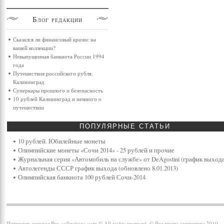
Блог
редакции
Сказался ли финансовый кризис на
вашей коллекции?
Невыпущенная банкнота России 1994
года
Путешествия российского рубля.
Калининград
Суперкары прошлого и безопасность
10 рублей Калининград и немного о
путешествии
ПОПУЛЯРНЫЕ
СТАТЬИ
10 рублей. Юбилейные монеты
Олимпийские монеты «Сочи 2014» - 25 рублей и прочие
Журнальная серия «Автомобиль на службе» от DeAgostini (график выхода
Автолегенды СССР график выхода (обновлено 8.01.2013)
Олимпийская банкнота 100 рублей Сочи-2014
Интернет-журнал Pro-collections.com © All rights reserved. © Все права защищены 2010