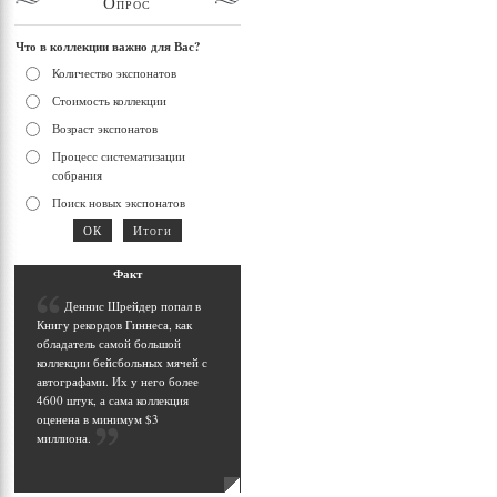
Опрос
Что в коллекции важно для Вас?
Количество экспонатов
Стоимость коллекции
Возраст экспонатов
Процесс систематизации
собрания
Поиск новых экспонатов
Фак
т
Д
еннис Шрейдер попал в
Книгу рекордов Гиннеса, как
обладатель самой большой
коллекции бейсбольных мячей с
автографами. Их у него более
4600 штук, а сама коллекция
оценена в минимум $3
миллиона
.