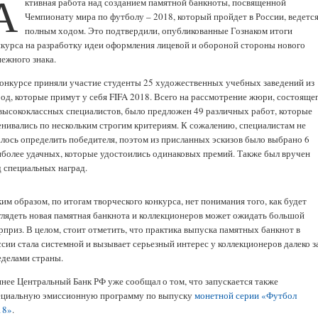
А
ктивная работа над созданием памятной банкноты, посвященной
Чемпионату мира по футболу – 2018, который пройдет в России, ведетс
полным ходом. Это подтвердили, опубликованные Гознаком итоги
нкурса на разработку идеи оформления лицевой и обороной стороны нового
нежного знака.
конкурсе приняли участие студенты 25 художественных учебных заведений из
род, которые примут у себя FIFA 2018. Всего на рассмотрение жюри, состояще
 высококлассных специалистов, было предложен 49 различных работ, которые
енивались по нескольким строгим критериям. К сожалению, специалистам не
алось определить победителя, поэтом из присланных эскизов было выбрано 6
иболее удачных, которые удостоились одинаковых премий. Также был вручен
д специальных наград.
им образом, по итогам творческого конкурса, нет понимания того, как будет
глядеть новая памятная банкнота и коллекционеров может ожидать большой
рприз. В целом, стоит отметить, что практика выпуска памятных банкнот в
ссии стала системной и вызывает серьезный интерес у коллекционеров далеко з
еделами страны.
ннее Центральный Банк РФ уже сообщал о том, что запускается также
ециальную эмиссионную программу по выпуску
монетной серии «Футбол
18»
.