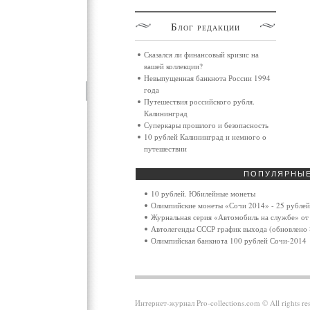
Блог
редакции
Сказался ли финансовый кризис на
вашей коллекции?
Невыпущенная банкнота России 1994
года
Путешествия российского рубля.
Калининград
Суперкары прошлого и безопасность
10 рублей Калининград и немного о
путешествии
ПОПУЛЯРНЫ
10 рублей. Юбилейные монеты
Олимпийские монеты «Сочи 2014» - 25 рублей
Журнальная серия «Автомобиль на службе» от 
Автолегенды СССР график выхода (обновлено 
Олимпийская банкнота 100 рублей Сочи-2014
Интернет-журнал Pro-collections.com © All rights 