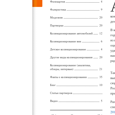
Филокартия
4
Фалеристика
9
ко
Моделизм
20
де
Партворки
20
В 
Коллекционирование автомобилей
12
го
из
Коллекционирование вин
6
оц
Детское коллекционирование
4
уд
на
Другие виды коллекционирования
20
ря
Коллекционирование (аналитика,
обзоры, интервью)
21
Так
Факты о коллекционировании
35
вы
сю
Блог
10
Ро
Статьи партнеров
пр
Видео
5
Ра
сп
20