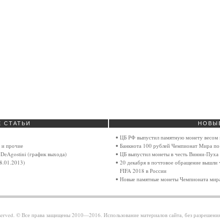
Е
СТАТЬИ
НОВЫ
ЦБ РФ выпустил памятную монету весом 
 и прочие
Банкнота 100 рублей Чемпионат Мира по
DeAgostini (график выхода)
ЦБ выпустил монеты в честь Винни-Пуха 
8.01.2013)
20 декабря в почтовое обращение вышли 
FIFA 2018 в России
Новые памятные монеты Чемпионата мира
reserved. © Все права защищены 2010—2016. Использование материалов сайта, без разрешени