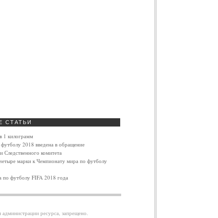
Е
СТАТЬИ
в 1 килограмм
 футболу 2018 введена в обращение
и Следственного комитета
четыре марки к Чемпионату мира по футболу
 по футболу FIFA 2018 года
я администрации ресурса, запрещено.