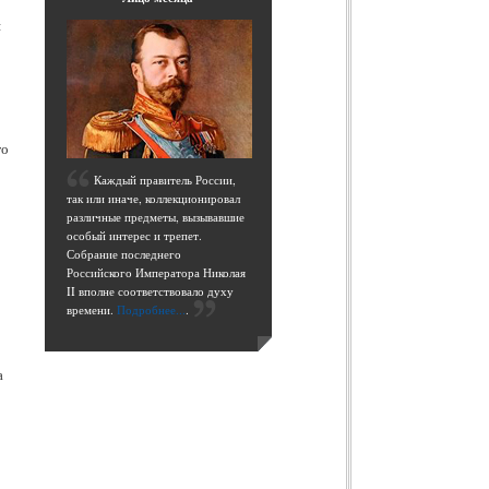
я
го
К
аждый правитель России,
так или иначе, коллекционировал
различные предметы, вызывавшие
особый интерес и трепет.
Собрание последнего
Российского Императора Николая
II вполне соответствовало духу
времени.
Подробнее...
.
а