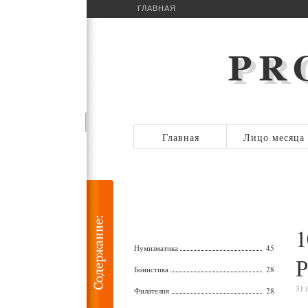
ГЛАВНАЯ
Главная
Лицо месяца
1
Нумизматика
45
Р
Бонистика
28
31.
Филателия
28