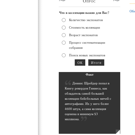
Опрос
Обн
Что в коллекции важно для Вас?
Количество экспонатов
Стоимость коллекции
Возраст экспонатов
Процесс систематизации
собрания
Поиск новых экспонатов
Фак
т
Д
еннис Шрейдер попал в
Книгу рекордов Гиннеса, как
обладатель самой большой
коллекции бейсбольных мячей с
автографами. Их у него более
4600 штук, а сама коллекция
оценена в минимум $3
миллиона
.