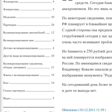
Филокартия
4
средств. Сегодня бан
анахронизмом. Но это лишь на
Фалеристика
9
Моделизм
20
По некоторым сведениям, поя
РФ планирует в ближайшее вр
Партворки
20
С одной стороны она предназн
Коллекционирование автомобилей
12
сторублевкой сегодня у нас ид
Коллекционирование вин
6
очень часто возникают пробл
Детское коллекционирование
4
Но банкнота в 250 рублей до
Другие виды коллекционирования
20
на ней планируется изображе
России. По имеющимся сведе
Коллекционирование (аналитика,
обзоры, интервью)
21
Владимиру Ковалю заказали р
изображение монумента "Роди
Факты о коллекционировании
35
Блог
10
На сегодняшний день более п
и дате ее выхода нет.
Статьи партнеров
Видео
5
Обновлено ( 03.12.2011 11:59 )