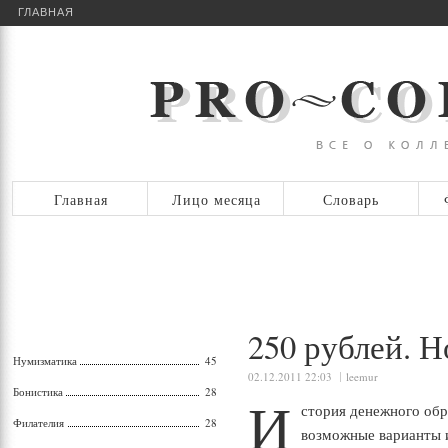
ГЛАВНАЯ
Главная
Лицо месяца
Словарь
250 рублей. 
Нумизматика
45
02.12.2011 22:03
leemur
Бонистика
28
И
стория денежного обр
Филателия
28
возможные варианты 