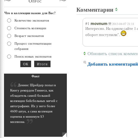
Опрос
Комментарии
Что в коллекции важно для Вас?
Количество экспонатов
#1
movnum
2013-04-07 21:11
Стоимость коллекции
Интересно. На одном сайте 1-
оборот поступили".
Возраст экспонатов
Процесс систематизации
собрания
Обновить список комме
Поиск новых экспонатов
Добавить комментари
Фак
т
Д
еннис Шрейдер попал в
Книгу рекордов Гиннеса, как
обладатель самой большой
коллекции бейсбольных мячей с
автографами. Их у него более
4600 штук, а сама коллекция
оценена в минимум $3
миллиона
.