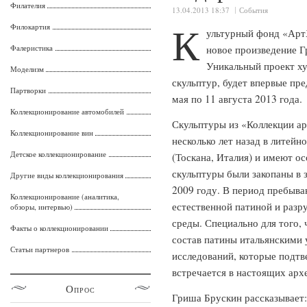
Филателия
13.04.2013 18:37
События
К
Филокартия
ультурный фонд «Арт
Фалеристика
новое произведение Г
Уникальный проект ху
Моделизм
скульптур, будет впервые пре
Партворки
мая по 11 августа 2013 года.
Коллекционирование автомобилей
Скульптуры из «Коллекции а
Коллекционирование вин
несколько лет назад в литейно
Детское коллекционирование
(Тоскана, Италия) и имеют о
скульптуры были закопаны в з
Другие виды коллекционирования
2009 году. В период пребыва
Коллекционирование (аналитика,
естественной патиной и разр
обзоры, интервью)
среды. Специально для того,
Факты о коллекционировании
состав патины итальянскими
Статьи партнеров
исследований, которые подтв
встречается в настоящих арх
Опрос
Гриша Брускин рассказывает: