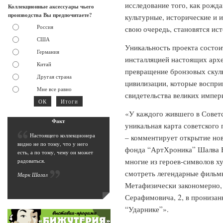
исследование того, как рожд
Коллекционные аксессуары чьего
производства Вы предпочитаете?
культурные, исторические и 
Россия
свою очередь, становятся ис
США
Уникальность проекта состои
Германия
инсталляцией настоящих арх
Китай
превращение бронзовых скуль
Другая страна
цивилизации, которые воспри
Мне все равно
свидетельства великих импер
«У каждого жившего в Советс
Фак
т
уникальная карта советского 
Н
астоящего коллекционера
– комментирует открытие нов
видно не по тому, что у него
фонда “АртХроника” Шалва Б
есть, а по тому, чему он может
многие из героев-символов х
радоваться.
смотреть легендарные фильм
Марк Шага
л
Метафизически закономерно, 
Серафимовича, 2, в прониза
“Ударнике”».