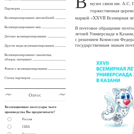
В
музее связи им. А.С. 
Партворки
торжественная церемо
маркой «XXVII Всемирная лет
Коллекционирование автомобилей
Коллекционирование вин
В почтовое обращение почто
летней Универсиаде в Казани
Детское коллекционирование
с решением Комиссии Федерал
государственным знакам почт
Другие виды коллекционирования
Коллекционирование (аналитика,
обзоры, интервью)
Факты о коллекционировании
Статьи партнеров
Опрос
Коллекционные аксессуары чьего
производства Вы предпочитаете?
Россия
США
Германия