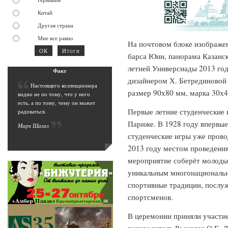
Китай
Другая страна
Мне все равно
На почтовом блоке изображе
барса Юни, панорама Казанс
летней Универсиады 2013 год
Фак
т
дизайнером Х. Бетрединовой 
Н
астоящего коллекционера
размер 90х80 мм, марка 30х4
видно не по тому, что у него
есть, а по тому, чему он может
Первые летние студенческие и
радоваться.
Париже. В 1928 году впервые
Марк Шага
л
студенческие игры уже прово
2013 году местом проведения
мероприятие соберёт молодых
уникальным многонациональн
спортивные традиции, послу
спортсменов.
В церемонии приняли участи