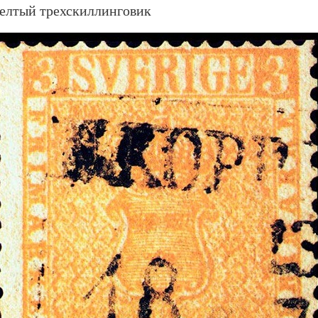
елтый трехскиллинговик