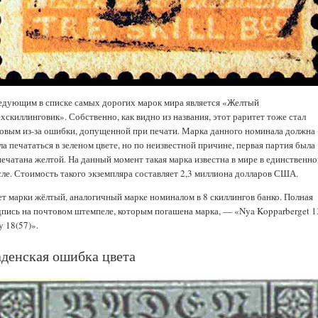
едующим в списке самых дорогих марок мира является «Желтый
хскиллинговик». Собственно, как видно из названия, этот раритет тоже стал
ковым из-за ошибки, допущенной при печати. Марка данного номинала должна
а печататься в зеленом цвете, но по неизвестной причине, первая партия была
печатана желтой. На данный момент такая марка известна в мире в единственн
сле. Стоимость такого экземпляра составляет 2,3 миллиона долларов США.
ет марки жёлтый, аналогичный марке номиналом в 8 скиллингов банко. Полная
дпись на почтовом штемпеле, которым погашена марка, — «Nya Kopparberget 1
y 18(57)».
аденская ошибка цвета