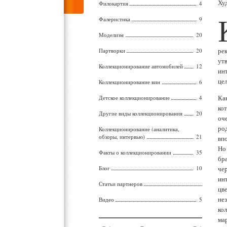
Ху
Филокартия
4
Фалеристика
9
Моделизм
20
ре
Партворки
20
ут
Коллекционирование автомобилей
12
ин
це
Коллекционирование вин
6
Ка
Детское коллекционирование
4
кот
Другие виды коллекционирования
20
оч
ро
Коллекционирование (аналитика,
обзоры, интервью)
21
вп
Но
Факты о коллекционировании
35
бр
Блог
10
чер
ин
Статьи партнеров
цв
не
Видео
5
ко
ма