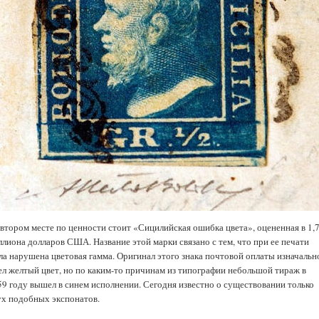
 втором месте по ценности стоит «Сицилийская ошибка цвета», оцененная в 1,
ллиона долларов США. Название этой марки связано с тем, что при ее печати
ла нарушена цветовая гамма. Оригинал этого знака почтовой оплаты изначальн
ел желтый цвет, но по каким-то причинам из типографии небольшой тираж в
59 году вышел в синем исполнении. Сегодня известно о существовании только
ух подобных экспонатов.