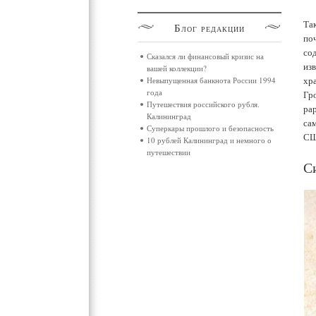
Так
Блог
редакции
поч
со
Сказался ли финансовый кризис на
из
вашей коллекции?
хр
Невыпущенная банкнота России 1994
года
Гр
Путешествия российского рубля.
ра
Калининград
са
Суперкары прошлого и безопасность
СШ
10 рублей Калининград и немного о
путешествии
С