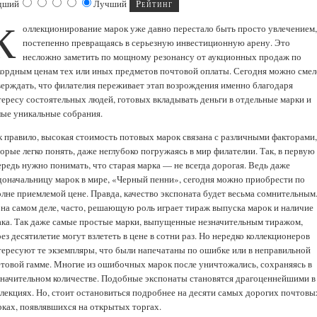
дший
Лучший
К
оллекционирование марок уже давно перестало быть просто увлечением
постепенно превращаясь в серьезную инвестиционную арену. Это
несложно заметить по мощному резонансу от аукционных продаж по
кордным ценам тех или иных предметов почтовой оплаты. Сегодня можно смел
верждать, что филателия переживает этап возрождения именно благодаря
тересу состоятельных людей, готовых вкладывать деньги в отдельные марки и
лые уникальные собрания.
к правило, высокая стоимость потовых марок связана с различными факторами
орые легко понять, даже неглубоко погружаясь в мир филателии. Так, в первую
ередь нужно понимать, что старая марка — не всегда дорогая. Ведь даже
доначальницу марок в мире, «Черный пенни», сегодня можно приобрести по
олне приемлемой цене. Правда, качество экспоната будет весьма сомнительным
 на самом деле, часто, решающую роль играет тираж выпуска марок и наличие
ака. Так даже самые простые марки, выпущенные незначительным тиражом,
ез десятилетие могут взлететь в цене в сотни раз. Но нередко коллекционеров
тересуют те экземпляры, что были напечатаны по ошибке или в неправильной
етовой гамме. Многие из ошибочных марок после уничтожались, сохраняясь в
значительном количестве. Подобные экспонаты становятся драгоценнейшими в
ллекциях. Но, стоит остановиться подробнее на десяти самых дорогих почтовы
рках, появлявшихся на открытых торгах.