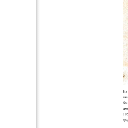
На
ми
бы
им
18
дв