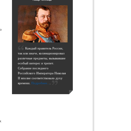
,
о
К
аждый правитель России,
так или иначе, коллекционировал
,
различные предметы, вызывавшие
особый интерес и трепет.
Собрание последнего
Российского Императора Николая
II вполне соответствовало духу
.
времени.
Подробнее...
.
х