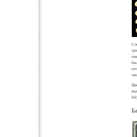
Сл
тре
та
был
от
чи
Цв
на
Jul
Б