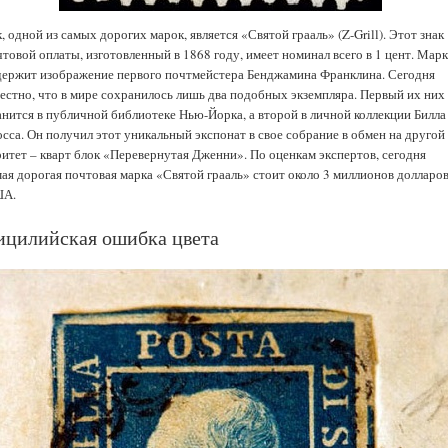
, одной из самых дорогих марок, является «Святой грааль» (Z-Grill). Этот знак
товой оплаты, изготовленный в 1868 году, имеет номинал всего в 1 цент. Мар
держит изображение первого почтмейстера Бенджамина Франклина. Сегодня
вестно, что в мире сохранилось лишь два подобных экземпляра. Первый их них
анится в публичной библиотеке Нью-Йорка, а второй в личной коллекции Билла
осса. Он получил этот уникальный экспонат в свое собрание в обмен на другой
ритет – кварт блок «Перевернутая Дженни». По оценкам экспертов, сегодня
мая дорогая почтовая марка «Святой грааль» стоит около 3 миллионов долларо
А.
ицилийская ошибка цвета