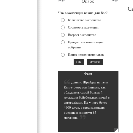
Опрос
С
Что в коллекции важно для Вас?
Количество экспонатов
Стоимость коллекции
Возраст экспонатов
Процесс систематизации
собрания
Поиск новых экспонатов
Фак
т
Д
еннис Шрейдер попал в
Книгу рекордов Гиннеса, как
обладатель самой большой
коллекции бейсбольных мячей с
автографами. Их у него более
4600 штук, а сама коллекция
оценена в минимум $3
миллиона
.