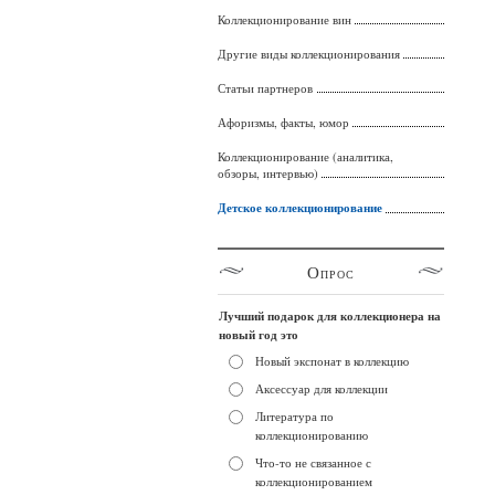
Коллекционирование вин
Другие виды коллекционирования
Статьи партнеров
Афоризмы, факты, юмор
Коллекционирование (аналитика,
обзоры, интервью)
Детское коллекционирование
Опрос
Лучший подарок для коллекционера на
новый год это
Новый экспонат в коллекцию
Аксессуар для коллекции
Литература по
коллекционированию
Что-то не связанное с
коллекционированием