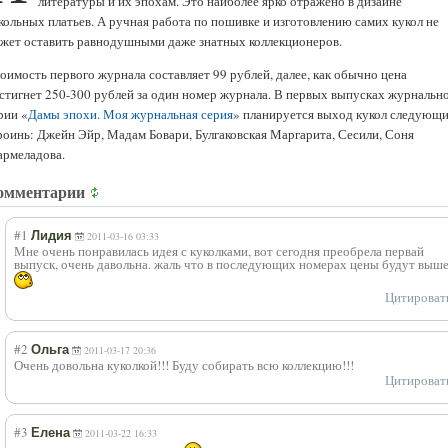
литературы и их эпохам. Это наиболее ярко отражено в дизайне
кольных платьев. А ручная работа по пошивке и изготовлению самих кукол не
жет оставить равнодушными даже знатных коллекционеров.
оимость первого журнала составляет 99 рублей, далее, как обычно цена
стигнет 250-300 рублей за один номер журнала. В первых выпусках журнальн
рии «
Дамы эпохи. Моя журнальная серия
» планируется выход кукол следующ
роинь: Джейн Эйр, Мадам Бовари, Булгаковская Маргарита, Сесили, Соня
рмеладова.
омментарии
#1
Лидия
2011-03-16 03:33
Мне очень понравилась идея с куколками, вот сегодня преобрела первай
выпуск, очень давольна. жаль что в последующих номерах цены будут выш
Цитироват
#2
Ольга
2011-03-17 20:36
Очень довольна куколкой!!! Буду собирать всю коллекцию!!!
Цитироват
#3
Елена
2011-03-22 16:33