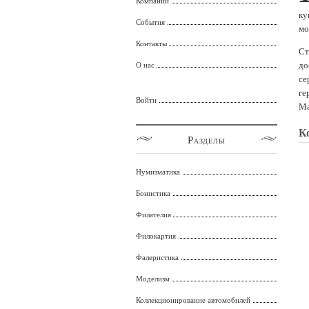
Компании
ку
События
мо
Контакты
Ст
до
О нас
се
ге
Войти
Ма
К
Разделы
Нумизматика
Бонистика
Филателия
Филокартия
Фалеристика
Моделизм
Коллекционирование автомобилей