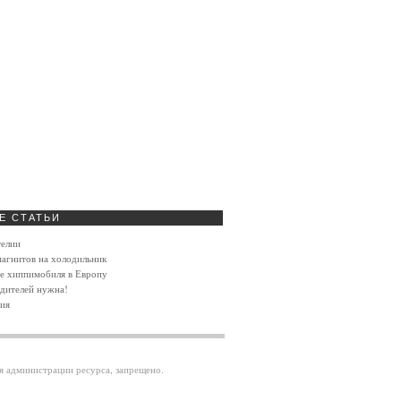
Е
СТАТЬИ
телии
агнитов на холодильник
ие хиппимобиля в Европу
дителей нужна!
ия
ия администрации ресурса, запрещено.