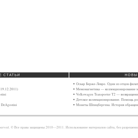
Е
СТАТЬИ
НОВЫ
Оскар Берже-Левро. Один из отцов фила
19.12.2011)
Мемомагнетика — коллекционирование м
tini
Volkswagen Transporter T2 — возвращен
Детское коллекционирование. Помощь ро
 DeAgostini
Монеты Шпицбергена. История обращен
 reserved. © Все права защищены 2010—2011. Использование материалов сайта, без разрешен