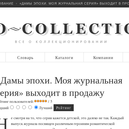
ОВАНИЕ
«ДАМЫ ЭПОХИ. МОЯ ЖУРНАЛЬНАЯ СЕРИЯ» ВЫХОДИТ В ПР
Словарь
Каталоги
Компании
«Дамы эпохи. Моя журнальная
серия» выходит в продажу
йтинг пользователей:
/ 5
дший
Лучший
Н
е смотря на то, что серия кажется детской, это далеко не так. Каждый
выпуск журнала посвящен различным героиням романтической