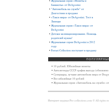
Журнальная серия «Монеты и
банкноты» от DeAgostini
"Автомобиль на службе" от
Деагостини в продаже
«Такси мира» от DeAgostini. Тест в
Липецке
Журнальная серия «Такси мира» от
DeAgostini
Детское коллекционирование. Помощь
родителей нужна!
Журнальные серии DeAgostini в 2012
году
Ferrari Collection поступает в продажу
ПОПУЛЯРНЫ
10 рублей. Юбилейные монеты
Автолегенды СССР график выхода (обновлено 
Суперкары, лучшие автомобили мира от Deagos
Все юбилейные 10 рублей
Журнальная серия «Автомобиль на службе» от
Интернет-журнал Pro-collections.com © All rights