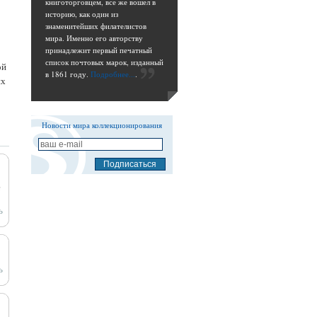
книготорговцем, все же вошел в
историю, как один из
знаменитейших филателистов
мира. Именно его авторству
принадлежит первый печатный
список почтовых марок, изданный
ой
в 1861 году.
Подробнее...
.
их
Новости мира коллекционирования
е
ь
ь