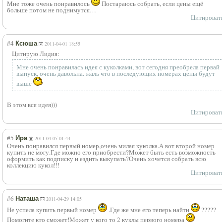
Мне тоже очень понравилось
Постараюсь собрать, если цены ещё
больше потом не поднимутся…
Цитироват
#4
Ксюша
2011-04-01 18:55
Цитирую Лидия:
Мне очень понравилась идея с куколками, вот сегодня преобрела первай
выпуск, очень давольна. жаль что в последующих номерах цены будут
выше
В этом вся идея)))
Цитироват
#5
Ира
2011-04-05 01:44
Очень понравился первый номер,очень милая куколка.А вот второй номер
купить не могу.Где можно его приобрести?Может быть есть возможность
оформить как подписку и ездить выкупать?Очень хочется собрать всю
коллекцию кукол!!!
Цитироват
#6
Наташа
2011-04-29 14:05
Не успела купить первый номер
.Где же мне его теперь найти
?????
Помогите кто сможет!Может у кого то 2 куклы первого номера