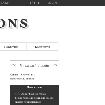
ОДАЖУ
LOGIN
События
Контакты
Читателей
онлайн
Сейчас 73 гостей и 1
пользователь онлайн
Лицо
месяца
О
скар Франсуа Жорж
Берже-Левро не смотря на то, что
являлся процветающим