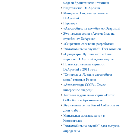
модели бронетанковой техники
Издательство De Agostini
Минералы. Сокровища земли от
DeAgostini
Партворк
«Автомобиль на службе» от Deagostini
Журнальная серия «Автомобиль на
службе» от DeAgostini
«Секретные советские разработки»
"Автомобиль на службе". Тест окончен
«Суперкары. Лучшие автомобили
мира» от DeAgostini ждать недолго
Новые журнальные серии от
DeAgostini в 2011 году
"Суперкары. Лучшие автомобили
мира" теперь в России
«Автолегенды СССР». Самое
интересное впереди
Тестовая журнальная серия «Ferrari
Collection» в Архангельске
Журнальная серия Ferrari Collection от
Джи Фабри
Уникальная выставка кукол в
Кировограде
"Автомобиль на службе" дата выпуска
определена