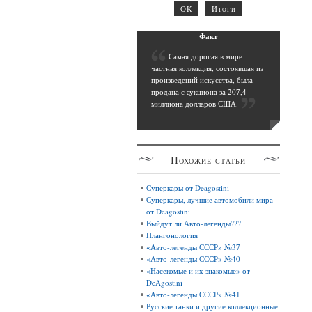
Фак
т
C
амая дорогая в мире
частная коллекция, состоявшая из
произведений искусства, была
продана с аукциона за 207,4
миллиона долларов США
.
Похожие
статьи
Суперкары от Deagostini
Суперкары, лучшие автомобили мира
от Deagostini
Выйдут ли Авто-легенды???
Плангонология
«Авто-легенды СССР» №37
«Авто-легенды СССР» №40
«Насекомые и их знакомые» от
DeAgostini
«Авто-легенды СССР» №41
Русские танки и другие коллекционные