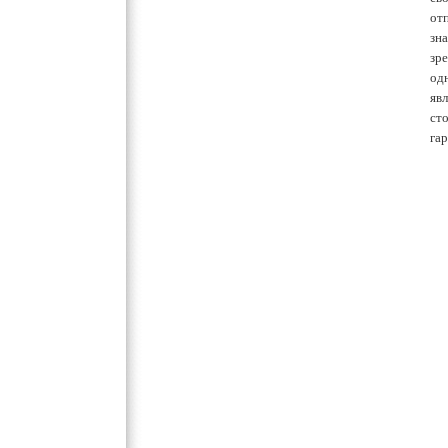
от
зн
зр
од
яв
ст
га