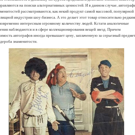
правляются на поиски альтернативных ценностей. И в данном случае, автограф
аменитостей рассматриваются, как некий продукт самой массовой, популярной 
елищной индустрии шоу-бизнеса. А это делает этот товар относительно редким
новременно интересным огромному количеству людей. Кстати аналогичные
ления наблюдаются и в сфере коллекционирования вещей звезд. Причем
оимость автографов иногда превышает цену, заплаченную за серьезный предме
рдероба знаменитости.