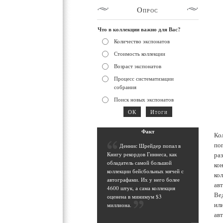
Опрос
Что в коллекции важно для Вас?
Количество экспонатов
Стоимость коллекции
Возраст экспонатов
Процесс систематизации
собрания
Поиск новых экспонатов
Фак
т
Ко
по
Д
еннис Шрейдер попал в
ра
Книгу рекордов Гиннеса, как
обладатель самой большой
ко
коллекции бейсбольных мячей с
кол
автографами. Их у него более
ав
4600 штук, а сама коллекция
Ве
оценена в минимум $3
ил
миллиона
.
ав