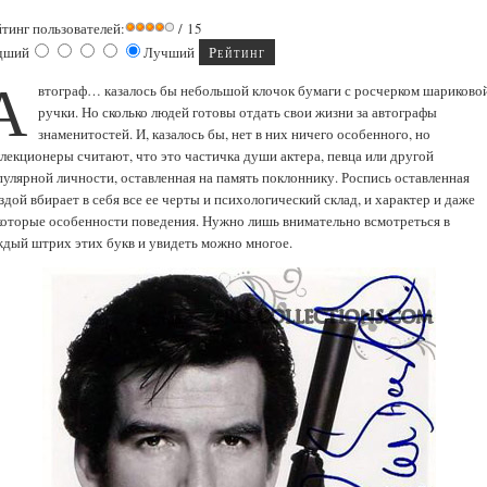
йтинг пользователей:
/ 15
дший
Лучший
А
втограф… казалось бы небольшой клочок бумаги с росчерком шариково
ручки. Но сколько людей готовы отдать свои жизни за автографы
знаменитостей. И, казалось бы, нет в них ничего особенного, но
ллекционеры считают, что это частичка души актера, певца или другой
пулярной личности, оставленная на память поклоннику. Роспись оставленная
здой вбирает в себя все ее черты и психологический склад, и характер и даже
которые особенности поведения. Нужно лишь внимательно всмотреться в
ждый штрих этих букв и увидеть можно многое.