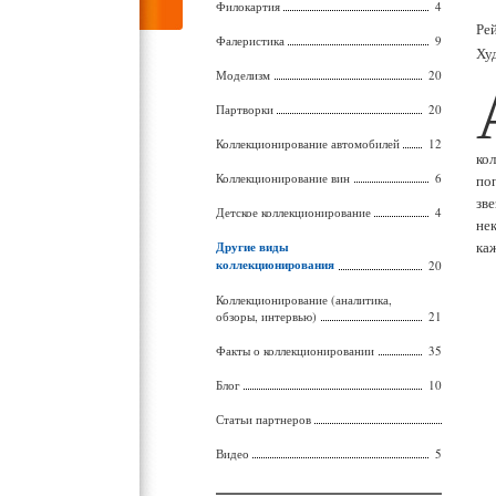
Филокартия
4
Ре
Фалеристика
9
Ху
Моделизм
20
Партворки
20
Коллекционирование автомобилей
12
ко
Коллекционирование вин
6
по
зве
Детское коллекционирование
4
не
ка
Другие виды
коллекционирования
20
Коллекционирование (аналитика,
обзоры, интервью)
21
Факты о коллекционировании
35
Блог
10
Статьи партнеров
Видео
5