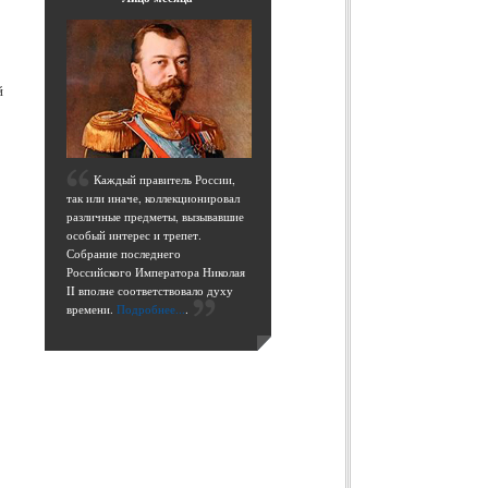
й
К
аждый правитель России,
так или иначе, коллекционировал
различные предметы, вызывавшие
особый интерес и трепет.
Собрание последнего
Российского Императора Николая
II вполне соответствовало духу
времени.
Подробнее...
.