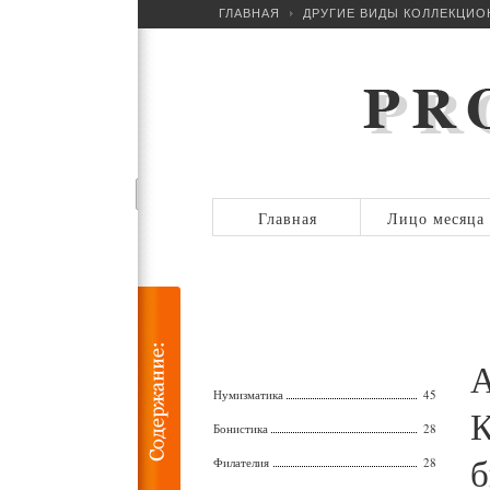
ГЛАВНАЯ
ДРУГИЕ ВИДЫ КОЛЛЕКЦИ
Главная
Лицо месяца
А
Нумизматика
45
К
Бонистика
28
б
Филателия
28