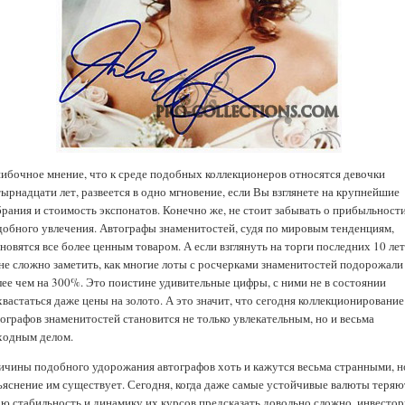
ибочное мнение, что к среде подобных коллекционеров относятся девочки
ырнадцати лет, развеется в одно мгновение, если Вы взглянете на крупнейшие
брания и стоимость экспонатов. Конечно же, не стоит забывать о прибыльност
добного увлечения. Автографы знаменитостей, судя по мировым тенденциям,
новятся все более ценным товаром. А если взглянуть на торги последних 10 лет
 не сложно заметить, как многие лоты с росчерками знаменитостей подорожали
лее чем на 300%. Это поистине удивительные цифры, с ними не в состоянии
вастаться даже цены на золото. А это значит, что сегодня коллекционирование
тографов знаменитостей становится не только увлекательным, но и весьма
ходным делом.
ичины подобного удорожания автографов хоть и кажутся весьма странными, н
ъяснение им существует. Сегодня, когда даже самые устойчивые валюты теряю
ою стабильность и динамику их курсов предсказать довольно сложно, инвесто