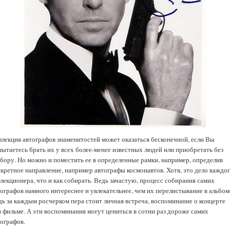
ллекция автографов знаменитостей может оказаться бесконечной, если Вы
пытаетесь брать их у всех более-менее известных людей или приобретать без
збору. Но можно и поместить ее в определенные рамки, например, определив
нкретное направление, например автографы космонавтов. Хотя, это дело каждо
лекционера, что и как собирать. Ведь зачастую, процесс собирания самих
тографов намного интереснее и увлекательнее, чем их перелистывание в альбом
дь за каждым росчерком пера стоит личная встреча, воспоминание о концерте
и фильме. А эти воспоминания могут цениться в сотни раз дороже самих
тографов.