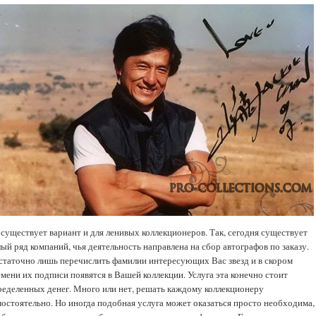
 существует вариант и для ленивых коллекционеров. Так, сегодня существует
ый ряд компаний, чья деятельность направлена на сбор автографов по заказу.
статочно лишь перечислить фамилии интересующих Вас звезд и в скором
емени их подписи появятся в Вашей коллекции. Услуга эта конечно стоит
ределенных денег. Много или нет, решать каждому коллекционеру
мостоятельно. Но иногда подобная услуга может оказаться просто необходима,