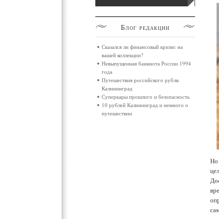
Блог
редакции
Сказался ли финансовый кризис на
вашей коллекции?
Невыпущенная банкнота России 1994
года
Путешествия российского рубля.
Калининград
Суперкары прошлого и безопасность
10 рублей Калининград и немного о
путешествии
Но
цел
До
вр
оп
са