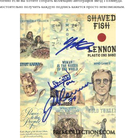
обенно если вы хотите собрать коллекцию автографов звезд Голливуда.
мостоятельно получить каждую подпись кажется просто невозможным.