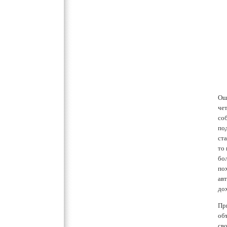
Ош
чет
со
по
ста
то
бо
пох
ав
до
Пр
об
св