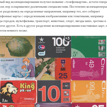
вый вид коллекционирования получил название «телефонкартия», кстати говоря
 сих пор оспариваемое различными специалистами. Постепенно коллекционер
же разделились на определенные направления, например тех, кто собирает
лефонные карты с определенными изображениями или тематиками, например
ды городов, мультфильмы, транспорт, животные, спорт, звезды кино, эротика и
огое другое. Есть и другое разделение коллекционирования пластиковых карт, 
 этом немного позже.