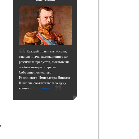
К
аждый правитель России,
так или иначе, коллекционировал
различные предметы, вызывавшие
особый интерес и трепет.
Собрание последнего
Российского Императора Николая
II вполне соответствовало духу
времени.
Подробнее...
.
в