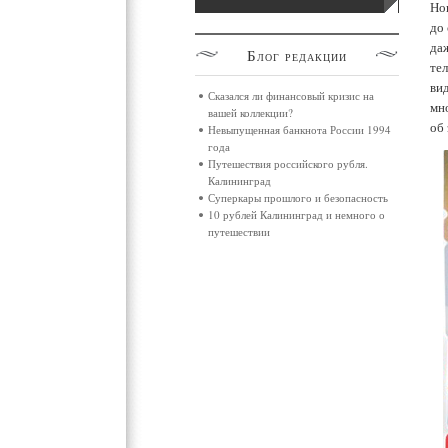
Но
до
да
Блог
редакции
те
ви
Сказался ли финансовый кризис на
мн
вашей коллекции?
об
Невыпущенная банкнота России 1994
года
Путешествия российского рубля.
Калининград
Суперкары прошлого и безопасность
10 рублей Калининград и немного о
путешествии