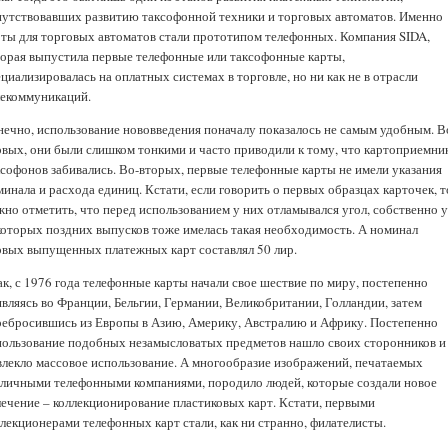
путствовавших развитию таксофонной техники и торговых автоматов. Именно
рты для торговых автоматов стали прототипом телефонных. Компания SIDA,
торая выпустила первые телефонные или таксофонные карты,
циализировалась на оплатных системах в торговле, но ни как не в отрасли
лекоммуникаций.
нечно, использование нововведения поначалу показалось не самым удобным. В
рвых, они были слишком тонкими и часто приводили к тому, что картоприемни
ксофонов забивались. Во-вторых, первые телефонные карты не имели указания
инала и расхода единиц. Кстати, если говорить о первых образцах карточек, т
жно отметить, что перед использованием у них отламывался угол, собственно 
которых поздних выпусков тоже имелась такая необходимость. А номинал
рвых выпущенных платежных карт составлял 50 лир.
ак, с 1976 года телефонные карты начали свое шествие по миру, постепенно
являясь во Франции, Бельгии, Германии, Великобритании, Голландии, затем
ребросившись из Европы в Азию, Америку, Австралию и Африку. Постепенно
пользование подобных незамысловатых предметов нашло своих сторонников и
влекло массовое использование. А многообразие изображений, печатаемых
зличными телефонными компаниями, породило людей, которые создали новое
лечение – коллекционирование пластиковых карт. Кстати, первыми
ллекционерами телефонных карт стали, как ни странно, филателисты.