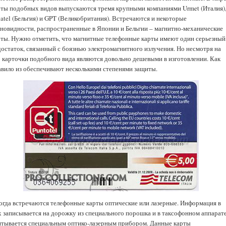
рты подобных видов выпускаются тремя крупными компаниями Urmet (Италия)
atel (Бельгия) и GPT (Великобритания). Встречаются и некоторые
зновидности, распространенные в Японии и Бельгии – магнитно-механические
рты. Нужно отметить, что магнитные телефонные карты имеют один серьезный
достаток, связанный с боязнью электромагнитного излучения. Но несмотря на
о карточки подобного вида являются довольно дешевыми в изготовлении. Как
авило из обеспечивают несколькими степенями защиты.
огда встречаются телефонные карты оптические или лазерные. Информация в
х записывается на дорожку из специального порошка и в таксофонном аппарат
итывается специальным оптико-лазерным прибором. Данные карты