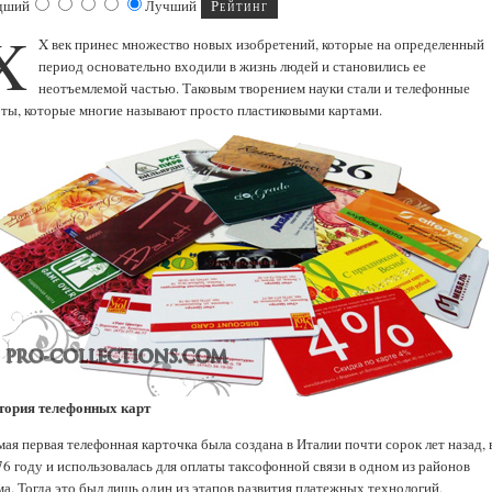
дший
Лучший
X
X век принес множество новых изобретений, которые на определенный
период основательно входили в жизнь людей и становились ее
неотъемлемой частью. Таковым творением науки стали и телефонные
рты, которые многие называют просто пластиковыми картами.
тория телефонных карт
ая первая телефонная карточка была создана в Италии почти сорок лет назад, 
76 году и использовалась для оплаты таксофонной связи в одном из районов
ма. Тогда это был лишь один из этапов развития платежных технологий,