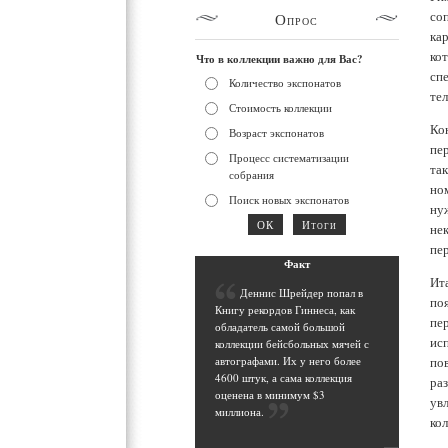
со
Опрос
ка
ко
Что в коллекции важно для Вас?
спе
Количество экспонатов
те
Стоимость коллекции
Ко
Возраст экспонатов
пе
Процесс систематизации
та
собрания
ном
Поиск новых экспонатов
ну
не
пе
Фак
т
Ит
Д
еннис Шрейдер попал в
по
Книгу рекордов Гиннеса, как
пе
обладатель самой большой
ис
коллекции бейсбольных мячей с
по
автографами. Их у него более
4600 штук, а сама коллекция
ра
оценена в минимум $3
ув
миллиона
.
ко