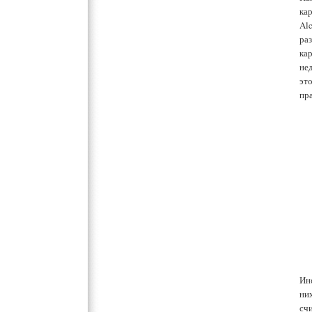
ка
Alc
ра
ка
не
эт
пр
Ин
ни
сч