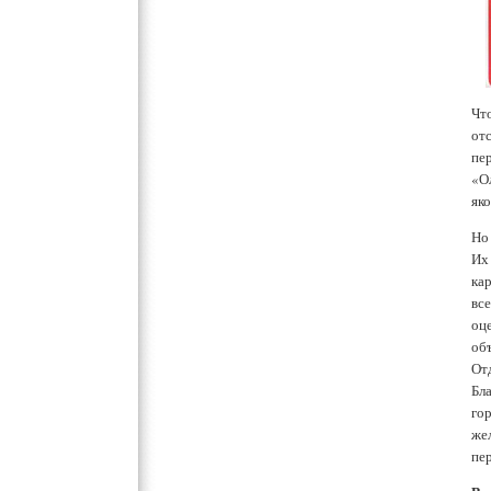
Что
отс
пе
«О
яко
Но 
Их
кар
вс
оц
об
От
Бл
го
же
пе