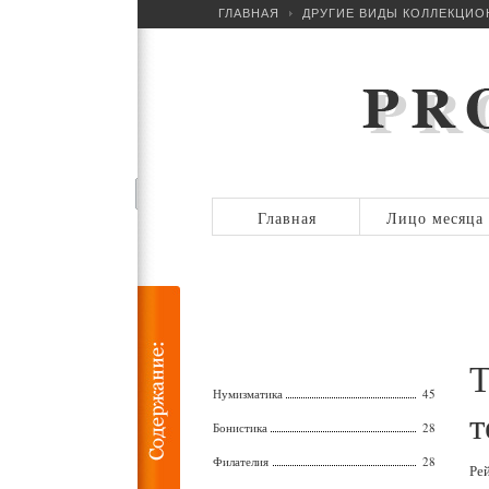
ГЛАВНАЯ
ДРУГИЕ ВИДЫ КОЛЛЕКЦИ
Главная
Лицо месяца
Т
Нумизматика
45
т
Бонистика
28
Филателия
28
Ре