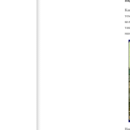
Ви
Ка
те
ко
та
на
На