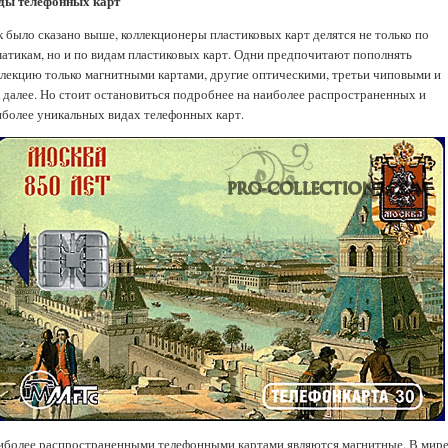
ды телефонных карт
к было сказано выше, коллекционеры пластиковых карт делятся не только по
матикам, но и по видам пластиковых карт. Одни предпочитают пополнять
ллекцию только магнитными картами, другие оптическими, третьи чиповыми и
к далее. Но стоит остановиться подробнее на наиболее распространенных и
иболее уникальных видах телефонных карт.
иболее распространенными телефонными картами являются магнитные. В мир