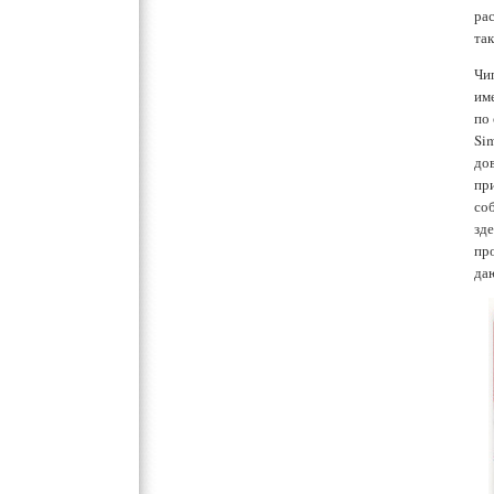
рас
та
Чи
им
по
Si
до
пр
со
зд
пр
да