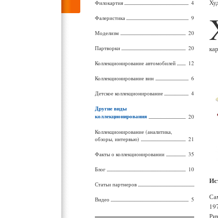
Ху
Филокартия
4
Фалеристика
9
Моделизм
20
Партворки
20
ка
Коллекционирование автомобилей
12
Коллекционирование вин
6
Детское коллекционирование
4
Другие виды
коллекционирования
20
Коллекционирование (аналитика,
обзоры, интервью)
21
Факты о коллекционировании
35
Блог
10
Ис
Статьи партнеров
Сам
Видео
5
19
Ри