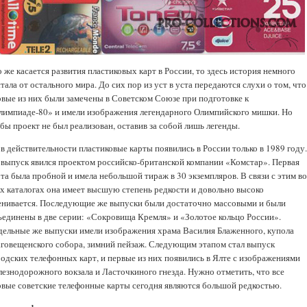
 же касается развития пластиковых карт в России, то здесь история немного
тала от остального мира. До сих пор из уст в уста передаются слухи о том, что
рвые из них были замечены в Советском Союзе при подготовке к
лимпиаде-80» и имели изображения легендарного Олимпийского мишки. Но
бы проект не был реализован, оставив за собой лишь легенды.
в действительности пластиковые карты появились в России только в 1989 году
 выпуск явился проектом российско-британской компании «Комстар». Первая
та была пробной и имела небольшой тираж в 30 экземпляров. В связи с этим в
ех каталогах она имеет высшую степень редкости и довольно высоко
енивается. Последующие же выпуски были достаточно массовыми и были
ъединены в две серии: «Сокровища Кремля» и «Золотое кольцо России».
дельные же выпуски имели изображения храма Василия Блаженного, купола
аговещенского собора, зимний пейзаж. Следующим этапом стал выпуск
родских телефонных карт, и первые из них появились в Ялте с изображениями
лезнодорожного вокзала и Ласточкиного гнезда. Нужно отметить, что все
рвые советские телефонные карты сегодня являются большой редкостью.