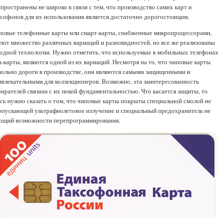
пространены не широко в связи с тем, что производство самих карт и
ксофонов для их использования является достаточно дорогостоящим.
повые телефонные карты или смарт-карты, снабженные микропроцессорами,
еют множество различных вариаций и разновидностей, но все же реализованы
 одной технологии. Нужно отметить, что используемые в мобильных телефона
m-карты, являются одной из их вариаций. Несмотря на то, что чиповые карты
вольно дороги в производстве, они являются самыми защищенными и
ивлекательными для коллекционеров. Возможно, эта заинтересованность
бирателей связана с их некой фундаментальностью. Что касается защиты, то
есь нужно сказать о том, что чиповые карты покрыты специальной смолой не
опускающей ультрафиолетовое излучение и специальный предохранитель не
ющий возможности перепрограммирования.