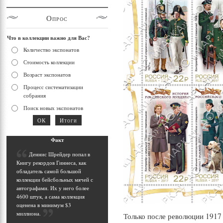
Опрос
Что в коллекции важно для Вас?
Количество экспонатов
Стоимость коллекции
Возраст экспонатов
Процесс систематизации
собрания
Поиск новых экспонатов
Фак
т
Д
еннис Шрейдер попал в
Книгу рекордов Гиннеса, как
обладатель самой большой
коллекции бейсбольных мячей с
автографами. Их у него более
4600 штук, а сама коллекция
оценена в минимум $3
миллиона
.
Только после революции 1917 