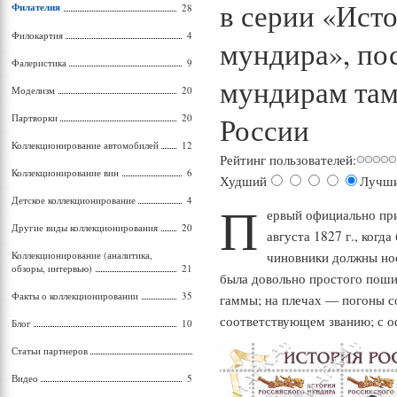
в серии «Ист
Филателия
28
Филокартия
4
мундира», п
Фалеристика
9
мундирам та
Моделизм
20
Партворки
20
России
Коллекционирование автомобилей
12
Рейтинг пользователей:
Коллекционирование вин
6
Худший
Лучш
Детское коллекционирование
4
П
ервый официально пр
Другие виды коллекционирования
20
августа 1827 г., когд
Коллекционирование (аналитика,
чиновники должны но
обзоры, интервью)
21
была довольно простого пошив
Факты о коллекционировании
35
гаммы; на плечах — погоны со
соответствующем званию; с о
Блог
10
Статьи партнеров
Видео
5