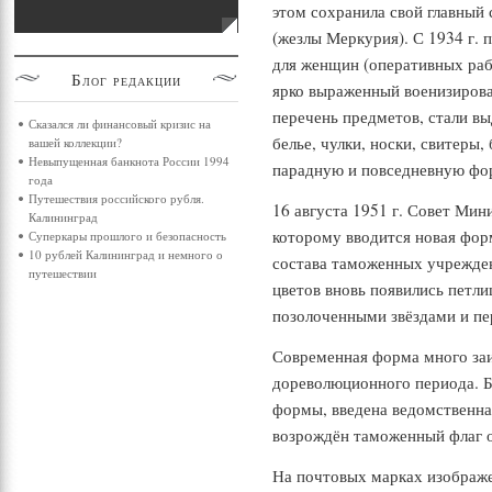
этом сохранила свой главный
(жезлы Меркурия). С 1934 г.
для женщин (оперативных раб
Блог
редакции
ярко выраженный военизирова
перечень предметов, стали вы
Сказался ли финансовый кризис на
белье, чулки, носки, свитеры
вашей коллекции?
Невыпущенная банкнота России 1994
парадную и повседневную фо
года
Путешествия российского рубля.
16 августа 1951 г. Совет Мин
Калининград
которому вводится новая фор
Суперкары прошлого и безопасность
10 рублей Калининград и немного о
состава таможенных учрежден
путешествии
цветов вновь появились петли
позолоченными звёздами и п
Современная форма много за
дореволюционного периода. Б
формы, введена ведомственна
возрождён таможенный флаг о
На почтовых марках изображ