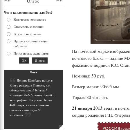
Опрос
Что в коллекции важно для Вас?
Количество экспонатов
Стоимость коллекции
Возраст экспонатов
Процесс систематизации
собрания
На почтовой марке изображен 
Поиск новых экспонатов
почтового блока — здание МХ
факсимиле подписи К.С. Стан
Фак
т
Номинал: 50 руб.
Д
еннис Шрейдер попал в
Книгу рекордов Гиннеса, как
Размер марки: 90х95 мм
обладатель самой большой
коллекции бейсбольных мячей с
Тираж: 80 тыс. экз.
автографами. Их у него более
4600 штук, а сама коллекция
21 января 2013 года
, в почт
оценена в минимум $3
со дня рождения Г.Н. Флёров
миллиона
.