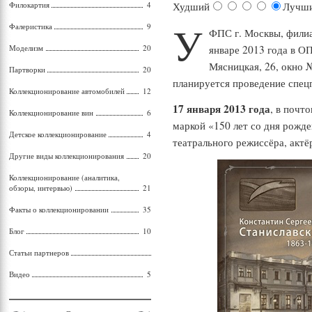
Филокартия
4
Худший
Лучш
У
Фалеристика
9
ФПС г. Москвы, фили
Моделизм
20
январе 2013 года в О
Мясницкая, 26, окно №
Партворки
20
планируется проведение спе
Коллекционирование автомобилей
12
17 января 2013 года
, в почт
Коллекционирование вин
6
маркой «150 лет со дня рожде
Детское коллекционирование
4
театрального режиссёра, актёр
Другие виды коллекционирования
20
Коллекционирование (аналитика,
обзоры, интервью)
21
Факты о коллекционировании
35
Блог
10
Статьи партнеров
Видео
5