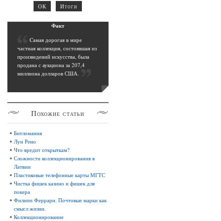
Фак
т
C
амая дорогая в мире
частная коллекция, состоявшая из
произведений искусства, была
продана с аукциона за 207,4
миллиона долларов США
.
Похожие
статьи
Битломания
Луи Рено
Что вредит открыткам?
Сложности коллекционирования в
Латвии
Пластиковые телефонные карты МГТС
Чистка фишек казино и фишек для
покера
Филипп Феррари. Почтовые марки как
смысл жизни.
Коллекционирование