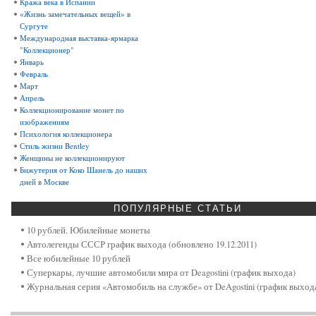
Кража века в Испании
«Жизнь замечательных вещей» в
Сургуте
Международная выставка-ярмарка
"Коллекционер"
Январь
Февраль
Март
Апрель
Коллекционирование монет по
изображениям
Психология коллекционера
Стиль жизни Bentley
Женщины не коллекционируют
Бижутерия от Коко Шанель до наших
дней в Москве
ПОПУЛЯРНЫЕ
СТАТЬИ
10 рублей. Юбилейные монеты
Автолегенды СССР график выхода (обновлено 19.12.2011)
Все юбилейные 10 рублей
Суперкары, лучшие автомобили мира от Deagostini (график выхода)
Журнальная серия «Автомобиль на службе» от DeAgostini (график выход