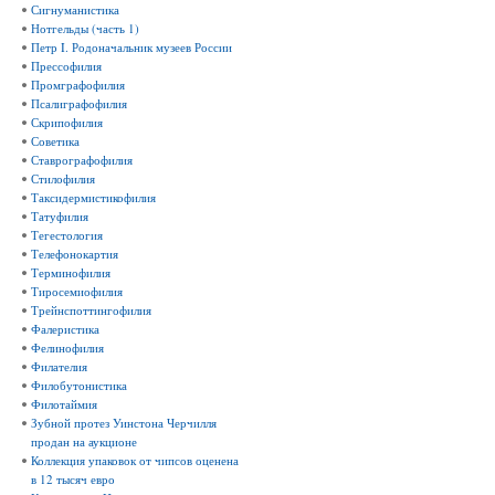
Сигнуманистика
Нотгельды (часть 1)
Петр I. Родоначальник музеев России
Прессофилия
Промграфофилия
Псалиграфофилия
Скрипофилия
Советика
Ставрографофилия
Стилофилия
Таксидермистикофилия
Татуфилия
Тегестология
Телефонокартия
Терминофилия
Тиросемиофилия
Трейнспоттингофилия
Фалеристика
Фелинофилия
Филателия
Филобутонистика
Филотаймия
Зубной протез Уинстона Черчилля
продан на аукционе
Коллекция упаковок от чипсов оценена
в 12 тысяч евро