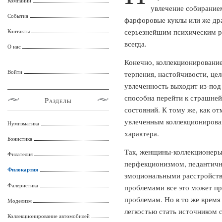
Компании
увлечение собиранием
События
фарфоровые куклы или же др
серьезнейшим психическим ра
Контакты
всегда.
О нас
Конечно, коллекционирование
Войти
терпения, настойчивости, цел
увлеченность выходит из-под 
способна перейти к страшне
Разделы
состояний. К тому же, как о
увлеченным коллекционирова
Нумизматика
характера.
Бонистика
Так, женщины-коллекционеры
Филателия
перфекционизмом, педантично
Филокартия
эмоциональными расстройств
Фалеристика
проблемами все это может пр
проблемам. Но в то же время
Моделизм
легкостью стать источником 
Коллекционирование автомобилей