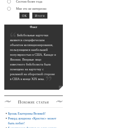
Состою более года
Мне это не интересно
Фак
т
Б
ейсбольные карточки
являются специфическим
объектом коллекционирования,
пользующимся наибольшей
популярностью в США, Канаде и
Японии. Впервые лицо
известного бейсболиста было
помещено на карточку с
рекламой на оборотной стороне
в США в конце XIX века
.
Похожие
статьи
Брошь Екатерины Великой!
Рекорд аукциона «Кристис» может
быть побит!
5 миллионов фунтов за одну марку