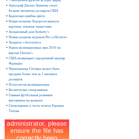
Автограф Джона Леннона стоит
больше миллиона долларов США
Баденская ошибка цвета
Новая попытка Херцогов вернуть
картины, изъятые нацистами
Аукционный дом Sotheby's
Новые разделы журнала Pro-collections
Аукцион «Aeronotics»
Рынок коллекционных вин 2010 по
версии Christie's
США возвращает украденный шедевр
Франции
Чернильница Гитлера может быть
продана более чем за 1 миллион
долларов
Психология коллекционера
Космическое спецгашение
Главная футбольная реликвия
выставлена на аукцион
Спецгашение в честь полета Германа
Титова