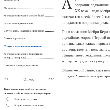
А
Фалеристика
собрания редчайших 
Моделизм
XX века – леди Мейри
Коллекционирование автомобилей
включается в себя более 2 т
попадаются подлинные редко
Коллекционирование вин
Другие виды коллекционирования
Так в коллекции Мейри Бери 
редчайших марок «Черный пе
Статьи партнеров
оригинальных клише первых в
Факты о коллекционировании
достоинством в 1 пенс выпущ
Коллекционирование (аналитика,
официального хождения. Толь
обзоры, интервью)
экспертов, уйдет за сумму п
Детское коллекционирование
Общее же собрание, выставле
порядка 5 миллионов долларо
Опрос
Ваше отношение к объединениям,
союзам и обществам коллекционеров
Планирую вступить
Вступил менее года назад