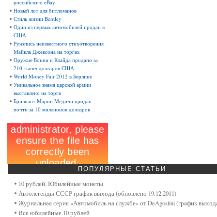
российского eBay
Новый лот для битломанов
Стиль жизни Bentley
Один из первых автомобилей продан в
США
Рукопись неизвестного стихотворения
Майкла Джексона на торгах
Оружие Бонни и Клайда продано за
210 тысяч долларов США
World Money Fair 2012 в Берлине
Уникальное знамя царской армии
выставлено на торги
Брилиант Марии Медичи продан
почти за 10 миллионов долларов
ПОПУЛЯРНЫЕ
СТАТЬИ
10 рублей. Юбилейные монеты
Автолегенды СССР график выхода (обновлено 19.12.2011)
Журнальная серия «Автомобиль на службе» от DeAgostini (график выход
Все юбилейные 10 рублей