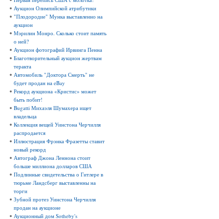
Аукцион Олимпийской атрибутики
"Плодородие" Мунка выставленно на
аукцион
Мэрилин Монро. Сколько стоит память
о ней?
Аукцион фотографий Ирвинга Пенна
Благотворительный аукцион жертвам
теракта
Автомобиль "Доктора Смерть" не
будет продан на eBay
Рекорд аукциона «Кристис» может
быть побит!
Bugatti Михаэля Шумахера ищет
владельца
Коллекция вещей Уинстона Черчилля
распродается
Иллюстрация Фрэнка Фразетты ставит
новый рекорд
Автограф Джона Леннона стоит
больше миллиона долларов США
Подлинные свидетельства о Гитлере в
тюрьме Ландсберг выставленны на
торги
Зубной протез Уинстона Черчилля
продан на аукционе
Аукционный дом Sotheby's