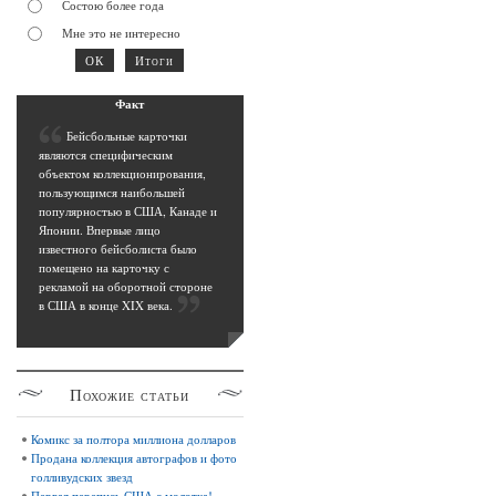
Состою более года
Мне это не интересно
Фак
т
Б
ейсбольные карточки
являются специфическим
объектом коллекционирования,
пользующимся наибольшей
популярностью в США, Канаде и
Японии. Впервые лицо
известного бейсболиста было
помещено на карточку с
рекламой на оборотной стороне
в США в конце XIX века
.
Похожие
статьи
Комикс за полтора миллиона долларов
Продана коллекция автографов и фото
голливудских звезд
Первая перепись США с молотка!