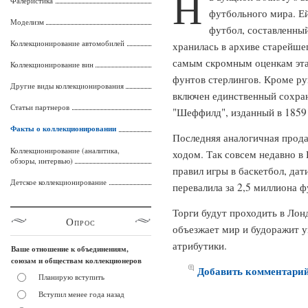
Н
Фалеристика
футбольного мира. Ей
Моделизм
футбол, составленный
Коллекционирование автомобилей
хранилась в архиве старейше
самым скромным оценкам эта 
Коллекционирование вин
фунтов стерлингов. Кроме рук
Другие виды коллекционирования
включен единственный сохра
Статьи партнеров
"Шеффилд", изданный в 1859 
Факты о коллекционировании
Последняя аналогичная прод
Коллекционирование (аналитика,
ходом. Так совсем недавно в
обзоры, интервью)
правил игры в баскетбол, да
Детское коллекционирование
перевалила за 2,5 миллиона ф
Торги будут проходить в Лонд
Опрос
объезжает мир и будоражит 
атрибутики.
Ваше отношение к объединениям,
союзам и обществам коллекционеров
Добавить комментари
Планирую вступить
Вступил менее года назад