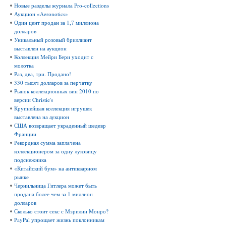
Новые разделы журнала Pro-collections
Аукцион «Aeronotics»
Один цент продан за 1,7 миллиона
долларов
Уникальный розовый бриллиант
выставлен на аукцион
Коллекция Мейри Бери уходит с
молотка
Раз, два, три. Продано!
330 тысяч долларов за перчатку
Рынок коллекционных вин 2010 по
версии Christie's
Крупнейшая коллекция игрушек
выставлена на аукцион
США возвращает украденный шедевр
Франции
Рекордная сумма заплачена
коллекционером за одну луковицу
подснежника
«Китайский бум» на антикварном
рынке
Чернильница Гитлера может быть
продана более чем за 1 миллион
долларов
Сколько стоит секс с Мэрилин Монро?
PayPal упрощает жизнь поклонникам