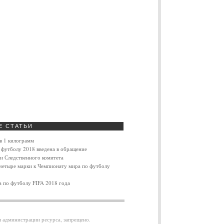
Е
СТАТЬИ
в 1 килограмм
 футболу 2018 введена в обращение
и Следственного комитета
четыре марки к Чемпионату мира по футболу
 по футболу FIFA 2018 года
я администрации ресурса, запрещено.