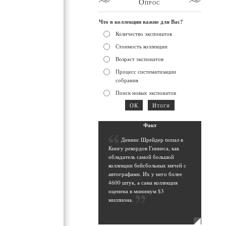
Опрос
Что в коллекции важно для Вас?
Количество экспонатов
Стоимость коллекции
Возраст экспонатов
Процесс систематизации
собрания
Поиск новых экспонатов
Фак
т
Д
еннис Шрейдер попал в
Книгу рекордов Гиннеса, как
обладатель самой большой
коллекции бейсбольных мячей с
автографами. Их у него более
4600 штук, а сама коллекция
оценена в минимум $3
миллиона
.