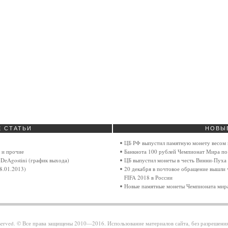
Е
СТАТЬИ
НОВЫ
ЦБ РФ выпустил памятную монету весом 
 и прочие
Банкнота 100 рублей Чемпионат Мира по
DeAgostini (график выхода)
ЦБ выпустил монеты в честь Винни-Пуха 
8.01.2013)
20 декабря в почтовое обращение вышли 
FIFA 2018 в России
Новые памятные монеты Чемпионата мира
reserved. © Все права защищены 2010—2016. Использование материалов сайта, без разрешени