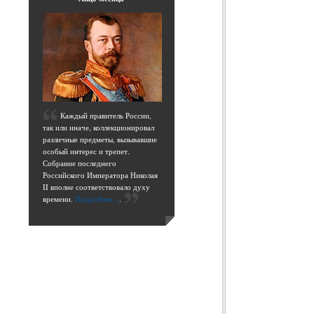
К
аждый правитель России,
так или иначе, коллекционировал
различные предметы, вызывавшие
особый интерес и трепет.
Собрание последнего
Российского Императора Николая
II вполне соответствовало духу
времени.
Подробнее...
.