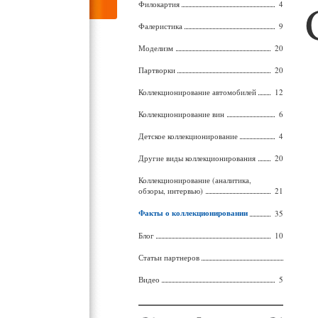
Филокартия
4
Фалеристика
9
Моделизм
20
Партворки
20
Коллекционирование автомобилей
12
Коллекционирование вин
6
Детское коллекционирование
4
Другие виды коллекционирования
20
Коллекционирование (аналитика,
обзоры, интервью)
21
Факты о коллекционировании
35
Блог
10
Статьи партнеров
Видео
5