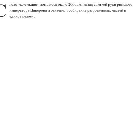
C
лово «коллекция» повялиось около 2000 лет назад с легкой руки римского
императора Цицерона и означало «собирание разрозненных частей в
единое целое».