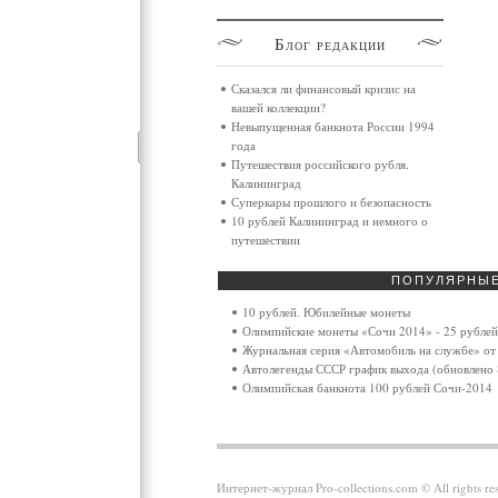
Блог
редакции
Сказался ли финансовый кризис на
вашей коллекции?
Невыпущенная банкнота России 1994
года
Путешествия российского рубля.
Калининград
Суперкары прошлого и безопасность
10 рублей Калининград и немного о
путешествии
ПОПУЛЯРНЫ
10 рублей. Юбилейные монеты
Олимпийские монеты «Сочи 2014» - 25 рублей
Журнальная серия «Автомобиль на службе» от 
Автолегенды СССР график выхода (обновлено 
Олимпийская банкнота 100 рублей Сочи-2014
Интернет-журнал Pro-collections.com © All rights 