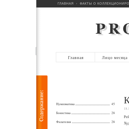
ГЛАВНАЯ
ФАКТЫ О КОЛЛЕКЦИОНИР
Главная
Лицо месяца
К
Нумизматика
45
18.
Бонистика
28
Ре
Филателия
28
Ху