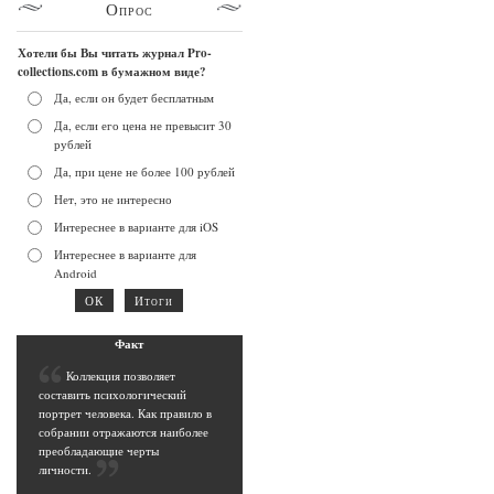
Опрос
Хотели бы Вы читать журнал Pro-
collections.com в бумажном виде?
Да, если он будет бесплатным
Да, если его цена не превысит 30
рублей
Да, при цене не более 100 рублей
Нет, это не интересно
Интереснее в варианте для iOS
Интереснее в варианте для
Android
Фак
т
К
оллекция позволяет
составить психологический
портрет человека. Как правило в
собрании отражаются наиболее
преобладающие черты
личности
.