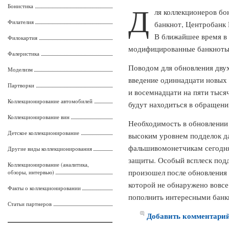
Д
Бонистика
ля коллекционеров б
Филателия
банкнот, Центробанк 
В ближайшее время в
Филокартия
модифицированные банкноты 
Фалеристика
Поводом для обновления дву
Моделизм
введение одиннадцати новых 
Партворки
и восемнадцати на пяти тыся
Коллекционирование автомобилей
будут находиться в обращени
Коллекционирование вин
Необходимость в обновлении 
Детское коллекционирование
высоким уровнем подделок да
фальшивомонетчикам сегодня 
Другие виды коллекционирования
защиты. Особый всплеск подд
Коллекционирование (аналитика,
произошел после обновления 
обзоры, интервью)
которой не обнаружено вовсе
Факты о коллекционировании
пополнить интересными банк
Статьи партнеров
Добавить комментари