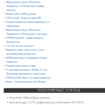
Журнальная серия «Монеты и
банкноты» от DeAgostini (график
выхода)
Новые 500 и 5000 рублей
250 рублей. Новая купюра РФ
Старые банкноты Ливии выводятся из
обращения
Журнальная серия «Монеты и
банкноты» от DeAgostini в продаже
200000 рублей - новая банкнота
Белоруссии
«О чем молчат деньги?»
Банкноты евро скоро могут стать
коллекционной редкостью
ЮАР выпускает в обращение новые
банкноты
Латвия переходит на евро
V выставка-продажа «Хобби 21 век:
Коллекционирование и увлечения»
3000 рублей. Будет ли новая банкнота?
Напо - новая банкнота юга Италии
ПОПУЛЯРНЫЕ
СТАТЬИ
10 рублей. Юбилейные монеты
Автолегенды СССР график выхода (обновлено 8.01.2013)