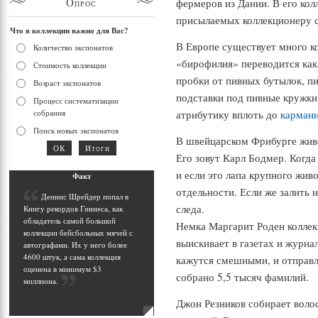
Опрос
фермеров из Дании. В его кол
присылаемых коллекционеру со
Что в коллекции важно для Вас?
В Европе существует много к
Количество экспонатов
«бирофилия» переводится ка
Стоимость коллекции
пробки от пивных бутылок, пи
Возраст экспонатов
подставки под пивные кружки
Процесс систематизации
собрания
атрибутику вплоть до
карманн
Поиск новых экспонатов
В швейцарском Фрибурге жив
Его зовут Карл Бодмер. Когда 
и если это лапа крупного жив
Фак
т
отдельности. Если же залить 
Д
еннис Шрейдер попал в
следа.
Книгу рекордов Гиннеса, как
обладатель самой большой
Немка Маргарит Роден коллек
коллекции бейсбольных мячей с
выискивает в газетах и журна
автографами. Их у него более
4600 штук, а сама коллекция
кажутся смешными, и отправля
оценена в минимум $3
собрано 5,5 тысяч фамилий.
миллиона
.
Джон Резников собирает воло