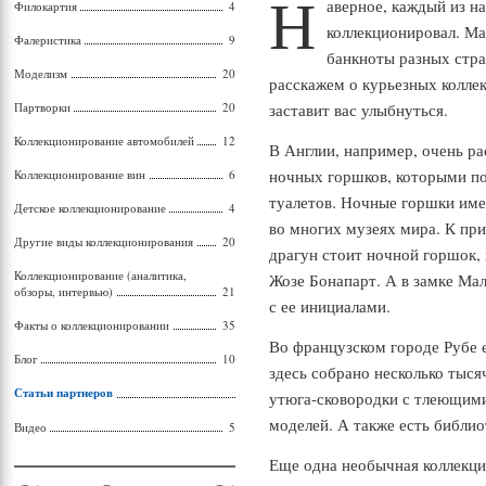
Н
аверное, каждый из на
Филокартия
4
коллекционировал. Ма
Фалеристика
9
банкноты разных стра
Моделизм
20
расскажем о курьезных колле
Партворки
20
заставит вас улыбнуться.
Коллекционирование автомобилей
12
В Англии, например, очень р
ночных горшков, которыми по
Коллекционирование вин
6
туалетов. Ночные горшки име
Детское коллекционирование
4
во многих музеях мира. К при
Другие виды коллекционирования
20
драгун стоит ночной горшок, 
Коллекционирование (аналитика,
Жозе Бонапарт. А в замке Ма
обзоры, интервью)
21
с ее инициалами.
Факты о коллекционировании
35
Во французском городе Рубе е
Блог
10
здесь собрано несколько тыся
Статьи партнеров
утюга-сковородки с тлеющим
моделей. А также есть библио
Видео
5
Еще одна необычная коллекция