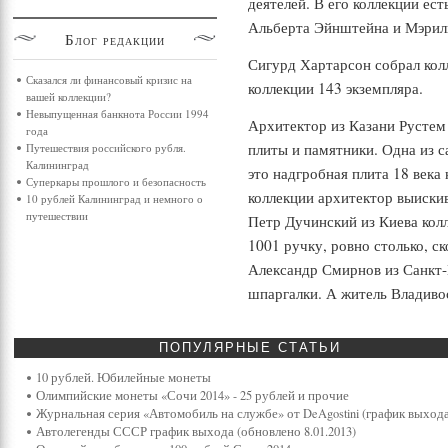
деятелей. В его коллекции ес
Альберта Эйнштейна и Мэрил
Блог
редакции
Сигурд Хартарсон собрал кол
Сказался ли финансовый кризис на
коллекции 143 экземпляра.
вашей коллекции?
Невыпущенная банкнота России 1994
Архитектор из Казани Рустем
года
плиты и памятники. Одна из с
Путешествия российского рубля.
Калининград
это надгробная плита 18 века
Суперкары прошлого и безопасность
коллекции архитектор выискив
10 рублей Калининград и немного о
путешествии
Петр Дучинский из Киева кол
1001 ручку, ровно столько, с
Александр Смирнов из Санкт
шпаргалки. А житель Владиво
ПОПУЛЯРНЫЕ
СТАТЬИ
10 рублей. Юбилейные монеты
Олимпийские монеты «Сочи 2014» - 25 рублей и прочие
Журнальная серия «Автомобиль на службе» от DeAgostini (график выхода
Автолегенды СССР график выхода (обновлено 8.01.2013)