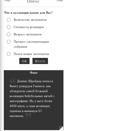
Опрос
Что в коллекции важно для Вас?
Количество экспонатов
Стоимость коллекции
Возраст экспонатов
Процесс систематизации
собрания
Поиск новых экспонатов
Фак
т
Д
еннис Шрейдер попал в
Книгу рекордов Гиннеса, как
обладатель самой большой
коллекции бейсбольных мячей с
автографами. Их у него более
4600 штук, а сама коллекция
оценена в минимум $3
миллиона
.