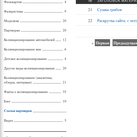
№
ЗАГОЛОВОК МАТЕРИ
Филокартия
4
21
Сушка грибов
Фалеристика
9
22
Раскрутка сайта: с чег
Моделизм
20
Партворки
20
Коллекционирование автомобилей
12
Первая
Предыдуща
«
Коллекционирование вин
6
Детское коллекционирование
4
Другие виды коллекционирования
20
Коллекционирование (аналитика,
обзоры, интервью)
21
Факты о коллекционировании
35
Блог
10
Статьи партнеров
Видео
5