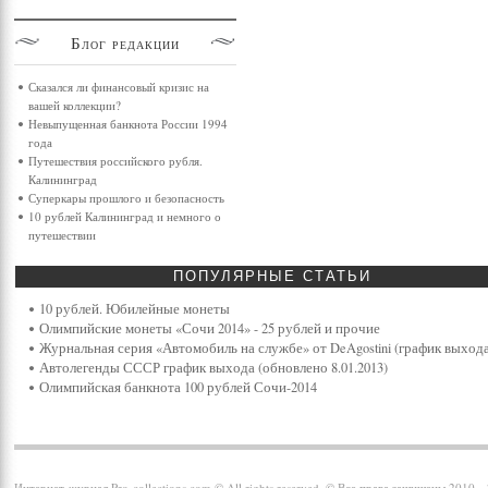
Блог
редакции
Сказался ли финансовый кризис на
вашей коллекции?
Невыпущенная банкнота России 1994
года
Путешествия российского рубля.
Калининград
Суперкары прошлого и безопасность
10 рублей Калининград и немного о
путешествии
ПОПУЛЯРНЫЕ
СТАТЬИ
10 рублей. Юбилейные монеты
Олимпийские монеты «Сочи 2014» - 25 рублей и прочие
Журнальная серия «Автомобиль на службе» от DeAgostini (график выхода
Автолегенды СССР график выхода (обновлено 8.01.2013)
Олимпийская банкнота 100 рублей Сочи-2014
Интернет-журнал Pro-collections.com © All rights reserved. © Все права защищены 2010