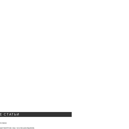
Е
СТАТЬИ
телии
агнитов на холодильник