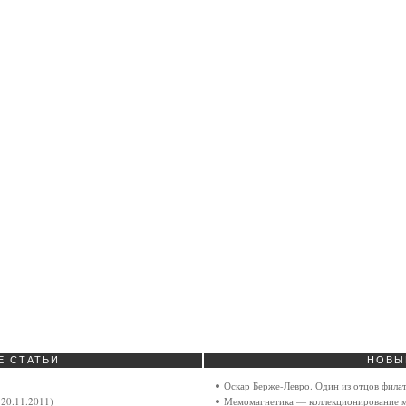
Е
СТАТЬИ
НОВЫ
Оскар Берже-Левро. Один из отцов фила
20.11.2011)
Мемомагнетика — коллекционирование м