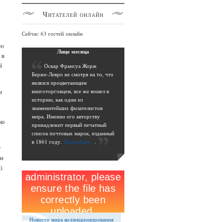
Читателей
онлайн
Сейчас 63 гостей онлайн
ую
Лицо
месяца
 в
й
О
скар Франсуа Жорж
Берже-Левро не смотря на то, что
являлся процветающим
и
книготорговцем, все же вошел в
историю, как один из
знаменитейших филателистов
мира. Именно его авторству
ко
принадлежит первый печатный
список почтовых марок, изданный
в 1861 году.
Подробнее...
.
у
ми
).
Новости мира коллекционирования