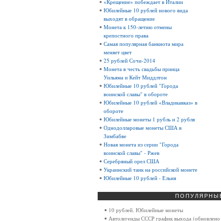
«Крещение» побеждает в Италии
Юбилейные 10 рублей нового вида
выходят в обращение
Монета к 150-летию отмены
крепостного права
Самая популярная банкнота мира
меняет цвет
25 рублей Сочи-2014
Монета в честь свадьбы принца
Уильяма и Кейт Миддлтон
Юбилейные 10 рублей "Города
воинской славы" в обороте
Юбилейные 10 рублей «Владикавказ» в
обороте
Юбилейные монеты 1 рубль и 2 рубля
Однодолларовые монеты США в
Зимбабве
Новая монета из серии "Города
воинской славы" - Ржев
Серебряный орел США
Украинский танк на российской монете
Юбилейные 10 рублей - Ельня
ПОПУЛЯРНЫ
10 рублей. Юбилейные монеты
Автолегенды СССР график выхода (обновлено 