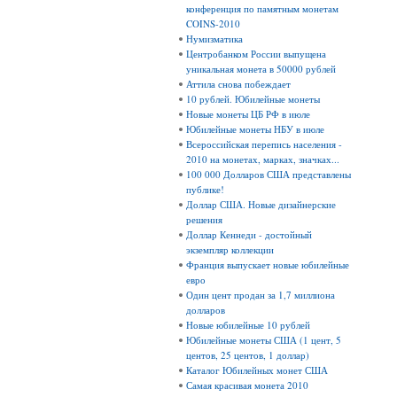
конференция по памятным монетам
COINS-2010
Нумизматика
Центробанком России выпущена
уникальная монета в 50000 рублей
Аттила снова побеждает
10 рублей. Юбилейные монеты
Новые монеты ЦБ РФ в июле
Юбилейные монеты НБУ в июле
Всероссийская перепись населения -
2010 на монетах, марках, значках...
100 000 Долларов США представлены
публике!
Доллар США. Новые дизайнерские
решения
Доллар Кеннеди - достойный
экземпляр коллекции
Франция выпускает новые юбилейные
евро
Один цент продан за 1,7 миллиона
долларов
Новые юбилейные 10 рублей
Юбилейные монеты США (1 цент, 5
центов, 25 центов, 1 доллар)
Каталог Юбилейных монет США
Самая красивая монета 2010