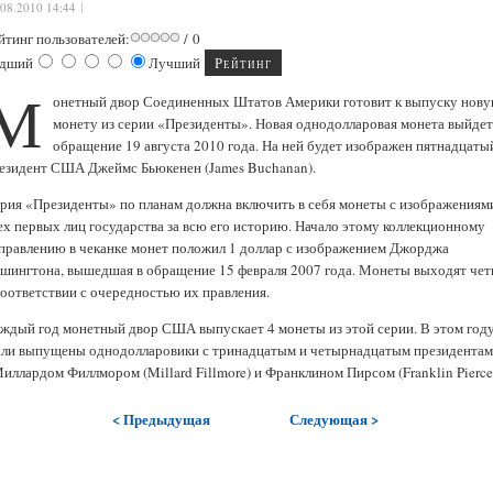
.08.2010 14:44
йтинг пользователей:
/ 0
дший
Лучший
М
онетный двор Соединенных Штатов Америки готовит к выпуску нов
монету из серии «Президенты». Новая однодолларовая монета выйдет
обращение 19 августа 2010 года. На ней будет изображен пятнадцаты
езидент США Джеймс Бьюкенен (James Buchanan).
рия «Президенты» по планам должна включить в себя монеты с изображениям
ех первых лиц государства за всю его историю. Начало этому коллекционному
правлению в чеканке монет положил 1 доллар с изображением Джорджа
шингтона, вышедшая в обращение 15 февраля 2007 года. Монеты выходят чет
соответствии с очередностью их правления.
ждый год монетный двор США выпускает 4 монеты из этой серии. В этом год
ли выпущены однодолларовики с тринадцатым и четырнадцатым президента
Миллардом Филлмором (Millard Fillmore) и Франклином Пирсом (Franklin Pierce
< Предыдущая
Следующая >