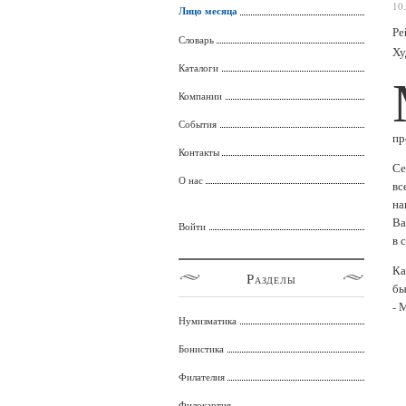
10
Лицо месяца
Ре
Словарь
Ху
Каталоги
Компании
События
пр
Контакты
Се
О нас
вс
на
Ва
Войти
в 
Ка
Разделы
бы
- 
Нумизматика
Бонистика
Филателия
Филокартия