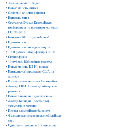
Замена банкнот. Видео
Новые монеты Литвы
Осмотр и очистка банкнот
Банкноты мира
Состоится Вторая Европейская
конференция по памятным монетам
COINS-2010
Банкнота 2010 года выбрана!
Нумизматика
Нумизматика завладела миром
1000 рублей. Модификация 2010
Скрипофилия
10 рублей. Юбилейные монеты
Новые монеты ЦБ РФ в июле
Пятнадцатый президент США на
долларе
Россия может остаться без копейки...
Доллар США. Новые дизайнерские
решения
Новые банкноты Таджикистана
Доллар Кеннеди - достойный
экземпляр коллекции
Первая олимпийская банкнота
Франция выпускает новые юбилейные
евро
Один цент продан за 1,7 миллиона