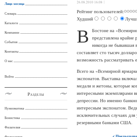
26.08.2010 16:08
Лицо месяца
Рейтинг пользователей:
Словарь
Худший
Лучш
Каталоги
В
Бостоне на «Всемирно
Компании
представлена крайне
События
никогда не бывавшая 
Контакты
составляет сто тысяч доллар
возможность рассматривать е
О нас
Всего на «Всемирной ярмарке
Войти
экспонатов. Выставка включал
медали и жетоны, которые ко
интересными экземплярами в
Разделы
депрессии. Но именно банкно
интересным экспонатом. Ведь
Нумизматика
исключительных случаях для
Бонистика
резервными банками США.
Филателия
< Предыдущ
Филокартия