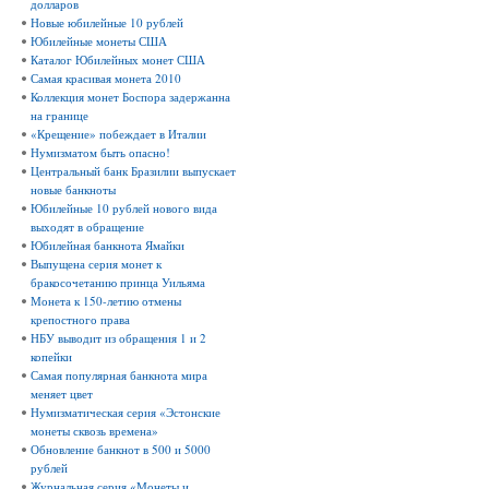
долларов
Новые юбилейные 10 рублей
Юбилейные монеты США
Каталог Юбилейных монет США
Самая красивая монета 2010
Коллекция монет Боспора задержанна
на границе
«Крещение» побеждает в Италии
Нумизматом быть опасно!
Центральный банк Бразилии выпускает
новые банкноты
Юбилейные 10 рублей нового вида
выходят в обращение
Юбилейная банкнота Ямайки
Выпущена серия монет к
бракосочетанию принца Уильяма
Монета к 150-летию отмены
крепостного права
НБУ выводит из обращения 1 и 2
копейки
Самая популярная банкнота мира
меняет цвет
Нумизматическая серия «Эстонские
монеты сквозь времена»
Обновление банкнот в 500 и 5000
рублей
Журнальная серия «Монеты и