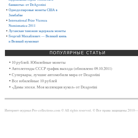
банкноты» от DeAgostini
Однодолларовые монеты США в
Зимбабве
International Prize Vicenza
Numismatica-2011
Луганская таможня задержала монеты
Георгий Михайлович — Великий князь
и Великий нумизмат
ПОПУЛЯРНЫЕ
СТАТЬИ
10 рублей. Юбилейные монеты
Автолегенды СССР график выхода (обновлено 09.10.2011)
Суперкары, лучшие автомобили мира от Deagostini
Все юбилейные 10 рублей
«Дамы эпохи. Моя коллекция кукол» от Deagostini
Интернет-журнал Pro-collections.com © All rights reserved. © Все права защищены 201