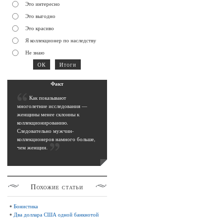
Это интересно
Это выгодно
Это красиво
Я коллекционер по наследству
Не знаю
Фак
т
К
ак показывают
многолетние исследования —
женщины менее склонны к
коллекционированию.
Следовательно мужчин-
коллекционеров намного больше,
чем женщин
.
Похожие
статьи
Бонистика
Два доллара США одной банкнотой