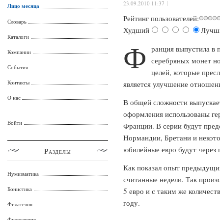
23.09.2010 11:37
Лицо месяца
Рейтинг пользователей:
Словарь
Худший
Лучш
Каталоги
Ф
ранция выпустила в
Компании
серебряных монет но
События
целей, которые прес
Контакты
является улучшение отношени
О нас
В общей сложности выпускает
оформления использованы ге
Войти
Франции. В серии будут пре
Нормандии, Бретани и некот
юбилейные евро будут через 
Разделы
Как показал опыт предыдущи
Нумизматика
считанные недели. Так произ
Бонистика
5 евро и с таким же количес
году.
Филателия
Филокартия