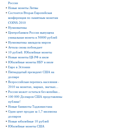
России
Новые монеты Литвы
Состоится Вторая Европейская
конференция по памятным монетам
COINS-2010
Нумизматика
Центробанком России выпущена
уникальная монета в 50000 рублей
Нумизматика завладела миром
Аттила снова побеждает
10 рублей. Юбилейные монеты
Новые монеты ЦБ РФ в июле
Юбилейные монеты НБУ в июле
Евро в Эстонии
Пятнадцатый президент США на
долларе
Всероссийская перепись населения -
2010 на монетах, марках, значках...
Россия может остаться без копейки...
100 000 Долларов США представлены
публике!
Новые банкноты Таджикистана
Один цент продан за 1,7 миллиона
долларов
Новые юбилейные 10 рублей
Юбилейные монеты США