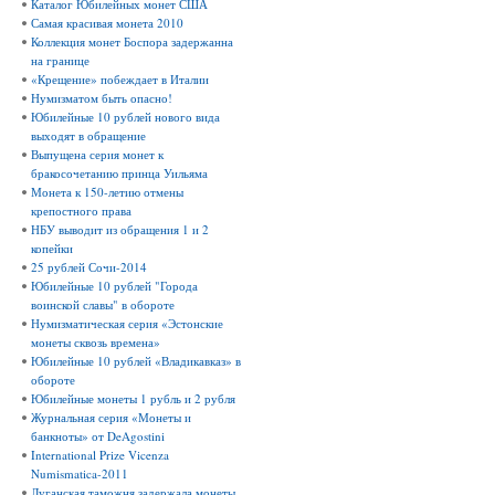
Каталог Юбилейных монет США
Самая красивая монета 2010
Коллекция монет Боспора задержанна
на границе
«Крещение» побеждает в Италии
Нумизматом быть опасно!
Юбилейные 10 рублей нового вида
выходят в обращение
Выпущена серия монет к
бракосочетанию принца Уильяма
Монета к 150-летию отмены
крепостного права
НБУ выводит из обращения 1 и 2
копейки
25 рублей Сочи-2014
Юбилейные 10 рублей "Города
воинской славы" в обороте
Нумизматическая серия «Эстонские
монеты сквозь времена»
Юбилейные 10 рублей «Владикавказ» в
обороте
Юбилейные монеты 1 рубль и 2 рубля
Журнальная серия «Монеты и
банкноты» от DeAgostini
International Prize Vicenza
Numismatica-2011
Луганская таможня задержала монеты