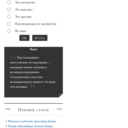
Это интересно
Это выгодно
Это красиво
Я коллекционер по наследству
Не знаю
Фак
т
К
ак показывают
многолетние исследования —
женщины менее склонны к
коллекционированию.
Следовательно мужчин-
коллекционеров намного больше,
чем женщин
.
Похожие
статьи
Монеты к юбилею королевы Дании
Новые юбилейные монеты Банка