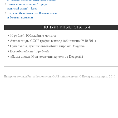
Новая монета из серии "Города
воинской славы" - Ржев
Георгий Михайлович — Великий князь
и Великий нумизмат
ПОПУЛЯРНЫЕ
СТАТЬИ
10 рублей. Юбилейные монеты
Автолегенды СССР график выхода (обновлено 09.10.2011)
Суперкары, лучшие автомобили мира от Deagostini
Все юбилейные 10 рублей
«Дамы эпохи. Моя коллекция кукол» от Deagostini
Интернет-журнал Pro-collections.com © All rights reserved. © Все права защищены 201