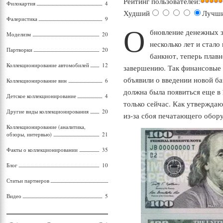
Рейтинг пользователей:
Филокартия
4
Худший
Лучш
Фалеристика
9
О
бновление денежных 
Моделизм
20
несколько лет и стало
Партворки
20
банкнот, теперь плав
Коллекционирование автомобилей
12
завершению. Так финансовые
объявили о введении новой б
Коллекционирование вин
6
должна была появиться еще в 
Детское коллекционирование
4
только сейчас. Как утвержда
Другие виды коллекционирования
20
из-за сбоя печатающего обор
Коллекционирование (аналитика,
обзоры, интервью)
21
Факты о коллекционировании
35
Блог
10
Статьи партнеров
Видео
5