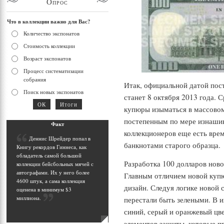
Опрос
Что в коллекции важно для Вас?
Количество экспонатов
Стоимость коллекции
Возраст экспонатов
Процесс систематизации
собрания
Итак, официальной датой по
Поиск новых экспонатов
станет 8 октября 2013 года. 
купюры изыматься в массовом 
постепенным по мере изнаши
Фак
т
коллекционеров еще есть вре
Д
еннис Шрейдер попал в
банкнотами старого образца.
Книгу рекордов Гиннеса, как
обладатель самой большой
Разработка 100 долларов ново
коллекции бейсбольных мячей с
автографами. Их у него более
Главным отличием новой куп
4600 штук, а сама коллекция
дизайн. Следуя логике новой 
оценена в минимум $3
миллиона
.
перестали быть зелеными. В и
синий, серый и оранжевый цве
элементов защиты, которые п