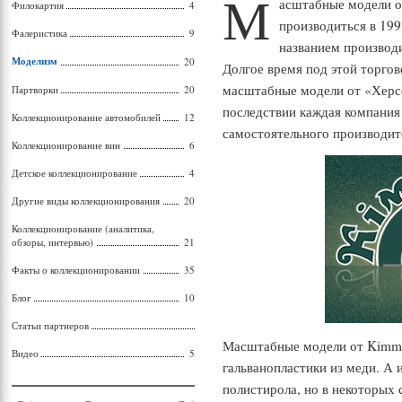
М
асштабные модели о
Филокартия
4
производиться в 19
Фалеристика
9
названием производи
Моделизм
20
Долгое время под этой торгов
масштабные модели от «Херсо
Партворки
20
последствии каждая компания
Коллекционирование автомобилей
12
самостоятельного производит
Коллекционирование вин
6
Детское коллекционирование
4
Другие виды коллекционирования
20
Коллекционирование (аналитика,
обзоры, интервью)
21
Факты о коллекционировании
35
Блог
10
Статьи партнеров
Масштабные модели от Kimme
Видео
5
гальванопластики из меди. А 
полистирола, но в некоторых 