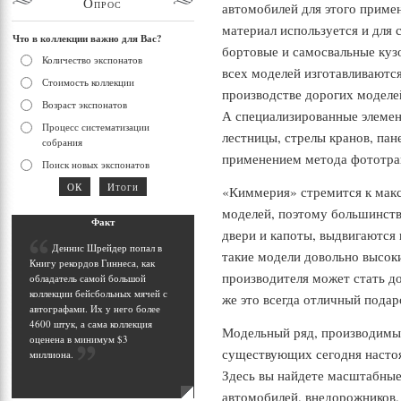
Опрос
автомобилей для этого приме
материал используется и для 
Что в коллекции важно для Вас?
бортовые и самосвальные кузо
Количество экспонатов
всех моделей изготавливаются
Стоимость коллекции
производстве дорогих моделе
Возраст экспонатов
А специализированные элемен
Процесс систематизации
лестницы, стрелы кранов, пан
собрания
применением метода фототра
Поиск новых экспонатов
«Киммерия» стремится к мак
моделей, поэтому большинств
Фак
т
двери и капоты, выдвигаются
Д
еннис Шрейдер попал в
такие модели довольно высоки
Книгу рекордов Гиннеса, как
производителя может стать д
обладатель самой большой
коллекции бейсбольных мячей с
же это всегда отличный подар
автографами. Их у него более
4600 штук, а сама коллекция
Модельный ряд, производимы
оценена в минимум $3
существующих сегодня насто
миллиона
.
Здесь вы найдете масштабные
автомобилей, внедорожников,