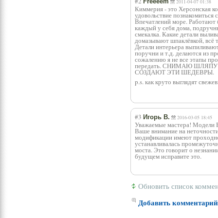
#2
Freeeem
2011-04-07 01:38
Киммерия - это Херсонская кон
удовольствие познакомиться 
Впечатлений море. Работают 
каждый у себя дома, подручн
смекалка. Какие детали вылив
домазывают шпаклёвкой, всё 
Детали интерьера выпиливаютс
поручни и т.д. делаются из п
сожалению я не все этапы прои
передать. СНИМАЮ ШЛЯПУ П
СОЗДАЮТ ЭТИ ШЕДЕВРЫ.
p.s. как круто выглядят свеж
#3
Игорь В.
2016-03-05 18:45
Уважаемые мастера! Модели В
Ваше внимание на неточности
модификации имеют проходной
устанавливалась промежуточн
моста. Это говорит о незнан
будущем исправите это.
Обновить список комме
Добавить комментари