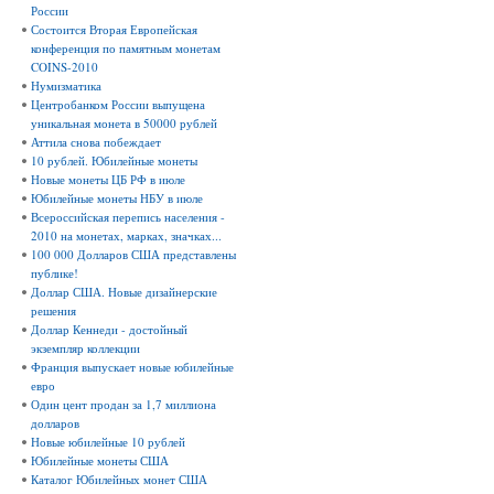
России
Состоится Вторая Европейская
конференция по памятным монетам
COINS-2010
Нумизматика
Центробанком России выпущена
уникальная монета в 50000 рублей
Аттила снова побеждает
10 рублей. Юбилейные монеты
Новые монеты ЦБ РФ в июле
Юбилейные монеты НБУ в июле
Всероссийская перепись населения -
2010 на монетах, марках, значках...
100 000 Долларов США представлены
публике!
Доллар США. Новые дизайнерские
решения
Доллар Кеннеди - достойный
экземпляр коллекции
Франция выпускает новые юбилейные
евро
Один цент продан за 1,7 миллиона
долларов
Новые юбилейные 10 рублей
Юбилейные монеты США
Каталог Юбилейных монет США