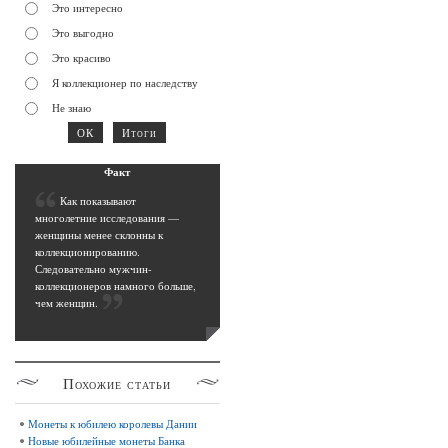
Это интересно
Это выгодно
Это красиво
Я коллекционер по наследству
Не знаю
Фак
т
К
ак показывают
многолетние исследования —
женщины менее склонны к
коллекционированию.
Следовательно мужчин-
коллекционеров намного больше,
чем женщин
.
Похожие
статьи
Монеты к юбилею королевы Дании
Новые юбилейные монеты Банка