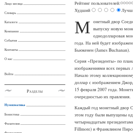
Рейтинг пользователей:
Лицо месяца
Худший
Лучш
Словарь
М
онетный двор Соед
Каталоги
выпуску новую моне
Компании
однодолларовая мон
События
года. На ней будет изображ
Бьюкенен (James Buchanan).
Контакты
О нас
Серия «Президенты» по плана
изображениями всех первых л
Войти
Начало этому коллекционному
доллар с изображением Джо
15 февраля 2007 года. Монеты
Разделы
очередностью их правления.
Нумизматика
Каждый год монетный двор С
этом году были выпущены од
Бонистика
четырнадцатым президентами
Филателия
Fillmore) и Франклином Пирсо
Филокартия