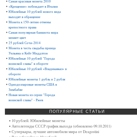
Самая красивая монета 2010
«Крещение» побеждает в Италии
Юбилейные 10 рублей нового вида
выходят в обращение
Монета к 150-летию отмены
крепостного права
Самая популярная банкнота мира
меняет цвет
25 рублей Сочи-2014
Монета в честь свадьбы принца
Уильяма и Кейт Миддлтон
Юбилейные 10 рублей "Города
воинской славы" в обороте
Юбилейные 10 рублей «Владикавказ» в
обороте
Юбилейные монеты 1 рубль и 2 рубля
Однодолларовые монеты США в
Зимбабве
Новая монета из серии "Города
воинской славы" - Ржев
ПОПУЛЯРНЫЕ
СТАТЬИ
10 рублей. Юбилейные монеты
Автолегенды СССР график выхода (обновлено 09.10.2011)
Суперкары, лучшие автомобили мира от Deagostini