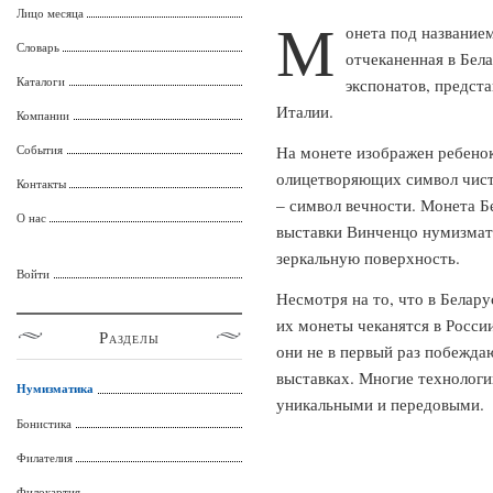
Лицо месяца
М
онета под название
Словарь
отчеканенная в Бел
Каталоги
экспонатов, предст
Италии.
Компании
События
На монете изображен ребенок
олицетворяющих символ чисто
Контакты
– символ вечности. Монета Б
О нас
выставки Винченцо нумизмати
зеркальную поверхность.
Войти
Несмотря на то, что в Белару
их монеты чеканятся в Росси
Разделы
они не в первый раз побежд
выставках. Многие технологи
Нумизматика
уникальными и передовыми.
Бонистика
Филателия
Филокартия