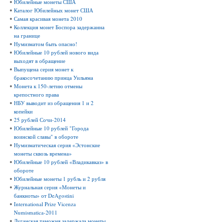
Юбилейные монеты США
Каталог Юбилейных монет США
Самая красивая монета 2010
Коллекция монет Боспора задержанна
на границе
Нумизматом быть опасно!
Юбилейные 10 рублей нового вида
выходят в обращение
Выпущена серия монет к
бракосочетанию принца Уильяма
Монета к 150-летию отмены
крепостного права
НБУ выводит из обращения 1 и 2
копейки
25 рублей Сочи-2014
Юбилейные 10 рублей "Города
воинской славы" в обороте
Нумизматическая серия «Эстонские
монеты сквозь времена»
Юбилейные 10 рублей «Владикавказ» в
обороте
Юбилейные монеты 1 рубль и 2 рубля
Журнальная серия «Монеты и
банкноты» от DeAgostini
International Prize Vicenza
Numismatica-2011
Луганская таможня задержала монеты