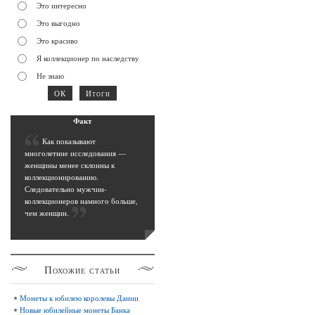
Это интересно
Это выгодно
Это красиво
Я коллекционер по наследству
Не знаю
Фак
т
К
ак показывают
многолетние исследования —
женщины менее склонны к
коллекционированию.
Следовательно мужчин-
коллекционеров намного больше,
чем женщин
.
Похожие
статьи
Монеты к юбилею королевы Дании
Новые юбилейные монеты Банка