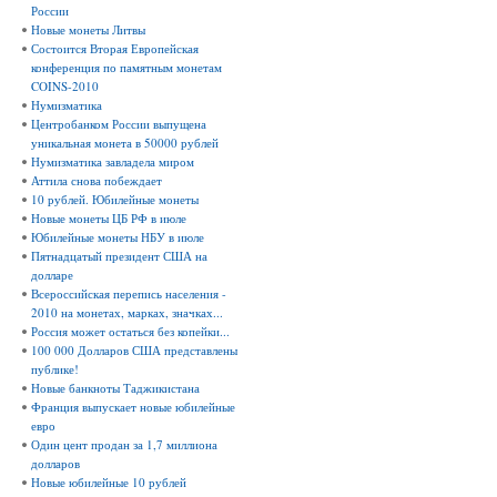
России
Новые монеты Литвы
Состоится Вторая Европейская
конференция по памятным монетам
COINS-2010
Нумизматика
Центробанком России выпущена
уникальная монета в 50000 рублей
Нумизматика завладела миром
Аттила снова побеждает
10 рублей. Юбилейные монеты
Новые монеты ЦБ РФ в июле
Юбилейные монеты НБУ в июле
Пятнадцатый президент США на
долларе
Всероссийская перепись населения -
2010 на монетах, марках, значках...
Россия может остаться без копейки...
100 000 Долларов США представлены
публике!
Новые банкноты Таджикистана
Франция выпускает новые юбилейные
евро
Один цент продан за 1,7 миллиона
долларов
Новые юбилейные 10 рублей