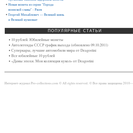
Новая монета из серии "Города
воинской славы" - Ржев
Георгий Михайлович — Великий князь
и Великий нумизмат
ПОПУЛЯРНЫЕ
СТАТЬИ
10 рублей. Юбилейные монеты
Автолегенды СССР график выхода (обновлено 09.10.2011)
Суперкары, лучшие автомобили мира от Deagostini
Все юбилейные 10 рублей
«Дамы эпохи. Моя коллекция кукол» от Deagostini
Интернет-журнал Pro-collections.com © All rights reserved. © Все права защищены 201