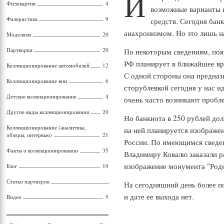
И
Филокартия
4
возможные варианты 
Фалеристика
9
средств. Сегодня бан
анахронизмом. Но это лишь на
Моделизм
20
Партворки
20
По некоторым сведениям, поя
РФ планирует в ближайшее вр
Коллекционирование автомобилей
12
С одной стороны она предназн
Коллекционирование вин
6
сторублевкой сегодня у нас ид
Детское коллекционирование
4
очень часто возникают пробл
Другие виды коллекционирования
20
Но банкнота в 250 рублей до
Коллекционирование (аналитика,
на ней планируется изображе
обзоры, интервью)
21
России. По имеющимся сведе
Факты о коллекционировании
35
Владимиру Ковалю заказали р
изображение монумента "Роди
Блог
10
Статьи партнеров
На сегодняшний день более п
и дате ее выхода нет.
Видео
5