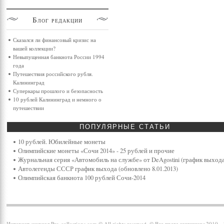
Блог
редакции
Сказался ли финансовый кризис на
вашей коллекции?
Невыпущенная банкнота России 1994
года
Путешествия российского рубля.
Калининград
Суперкары прошлого и безопасность
10 рублей Калининград и немного о
путешествии
ПОПУЛЯРНЫЕ
СТАТЬИ
10 рублей. Юбилейные монеты
Олимпийские монеты «Сочи 2014» - 25 рублей и прочие
Журнальная серия «Автомобиль на службе» от DeAgostini (график выхода
Автолегенды СССР график выхода (обновлено 8.01.2013)
Олимпийская банкнота 100 рублей Сочи-2014
Интернет-журнал Pro-collections.com © All rights reserved. © Все права защищены 2010