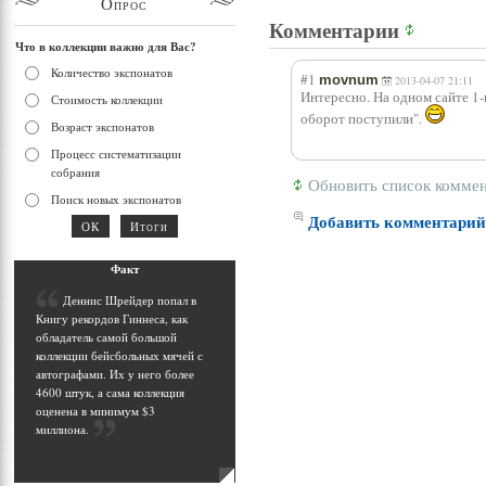
Опрос
Комментарии
Что в коллекции важно для Вас?
Количество экспонатов
#1
movnum
2013-04-07 21:11
Интересно. На одном сайте 1-
Стоимость коллекции
оборот поступили".
Возраст экспонатов
Процесс систематизации
собрания
Обновить список комме
Поиск новых экспонатов
Добавить комментари
Фак
т
Д
еннис Шрейдер попал в
Книгу рекордов Гиннеса, как
обладатель самой большой
коллекции бейсбольных мячей с
автографами. Их у него более
4600 штук, а сама коллекция
оценена в минимум $3
миллиона
.