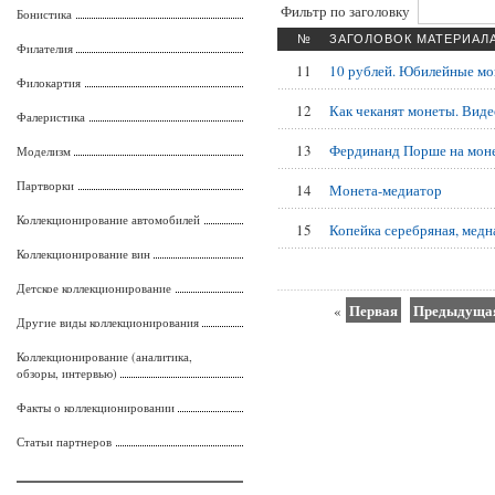
Фильтр по заголовку
Бонистика
№
ЗАГОЛОВОК МАТЕРИАЛ
Филателия
11
10 рублей. Юбилейные м
Филокартия
12
Как чеканят монеты. Виде
Фалеристика
13
Фердинанд Порше на моне
Моделизм
Партворки
14
Монета-медиатор
Коллекционирование автомобилей
15
Копейка серебряная, медн
Коллекционирование вин
Детское коллекционирование
Первая
Предыдуща
«
Другие виды коллекционирования
Коллекционирование (аналитика,
обзоры, интервью)
Факты о коллекционировании
Статьи партнеров