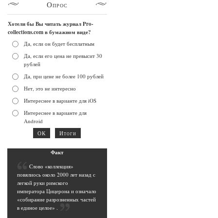
Опрос
Хотели бы Вы читать журнал Pro-
collections.com в бумажном виде?
Да, если он будет бесплатным
Да, если его цена не превысит 30
рублей
Да, при цене не более 100 рублей
Нет, это не интересно
Интереснее в варианте для iOS
Интереснее в варианте для
Android
Фак
т
C
лово «коллекция»
повялиось около 2000 лет назад с
легкой руки римского
императора Цицерона и означало
«собирание разрозненных частей
в единое целое»
.