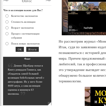
Опрос
Что в коллекции важно для Вас?
Количество экспонатов
Стоимость коллекции
Возраст экспонатов
Процесс систематизации
собрания
Но рассмотрим журнал «Моне
Поиск новых экспонатов
Итак, судя по заявлению изда
познакомиться с историей де
мира. Причем предложенный м
Фак
т
любителей, так и профессиона
Д
еннис Шрейдер попал в
это утверждение выглядит нес
Книгу рекордов Гиннеса, как
обладатель самой большой
обнаружено большое количест
коллекции бейсбольных мячей с
терминологии.
автографами. Их у него более
4600 штук, а сама коллекция
оценена в минимум $3
миллиона
.