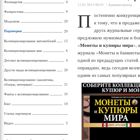
Филокартия
4
11.01.2013 00:43
Администратор
П
Фалеристика
9
остепенно конкуренци
Моделизм
20
к тому, что в продаж
друга журнальные сери
Партворки
20
предложило нумизматам и бо
Коллекционирование автомобилей
12
Монеты и купюры мира
«
», 
Коллекционирование вин
6
журнала «Монеты и банкноты» 
одной из предыдущих статей.
Детское коллекционирование
4
оправдано, ведь сегодня колл
Другие виды коллекционирования
20
одним из самых популярных в
Коллекционирование (аналитика,
обзоры, интервью)
21
Факты о коллекционировании
35
Блог
10
Статьи партнеров
Видео
5