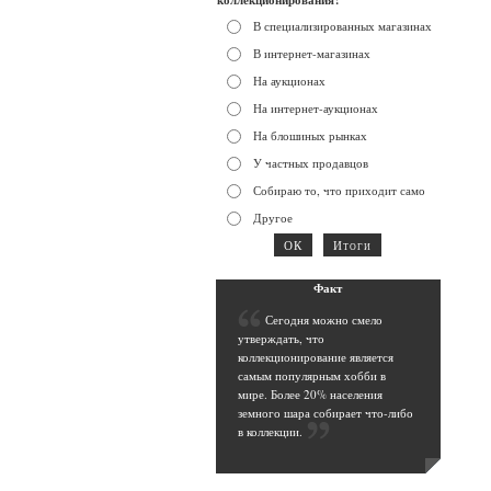
коллекционирования?
В специализированных магазинах
В интернет-магазинах
На аукционах
На интернет-аукционах
На блошиных рынках
У частных продавцов
Собираю то, что приходит само
Другое
Фак
т
С
егодня можно смело
утверждать, что
коллекционирование является
самым популярным хобби в
мире. Более 20% населения
земного шара собирает что-либо
в коллекции
.