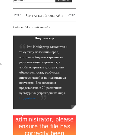
Читателей
онлайн
Сейчас 54 гостей онлайн
Лицо
месяца
Р
ой Нойбергер относится к
тому типу коллекционеров,
которые собирают картины не
ради коллекционирования, а
я.
чтобы открывать доступ к ним
общественности, возбуждая
интерес людей и популяризируя
искусство. Его коллекция
представлена в 70 различных
культурных учреждениях мира.
Подробнее...
.