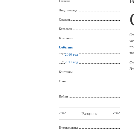
Главная
Лицо месяца
Словарь
Каталоги
От
Компании
ко
пр
События
за
2010 год
2011 год
Ст
Эт
Контакты
О нас
Войти
Разделы
Нумизматика