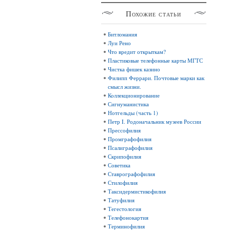
Похожие
статьи
Битломания
Луи Рено
Что вредит открыткам?
Пластиковые телефонные карты МГТС
Чистка фишек казино
Филипп Феррари. Почтовые марки как
смысл жизни.
Коллекционирование
Сигнуманистика
Нотгельды (часть 1)
Петр I. Родоначальник музеев России
Прессофилия
Промграфофилия
Псалиграфофилия
Скрипофилия
Советика
Ставрографофилия
Стилофилия
Таксидермистикофилия
Татуфилия
Тегестология
Телефонокартия
Терминофилия