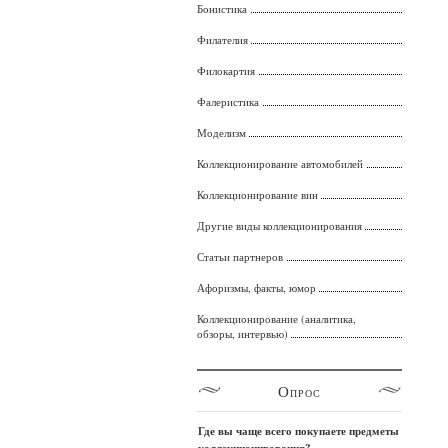
Бонистика
Филателия
Филокартия
Фалеристика
Моделизм
Коллекционирование автомобилей
Коллекционирование вин
Другие виды коллекционирования
Статьи партнеров
Афоризмы, факты, юмор
Коллекционирование (аналитика,
обзоры, интервью)
Опрос
Где вы чаще всего покупаете предметы