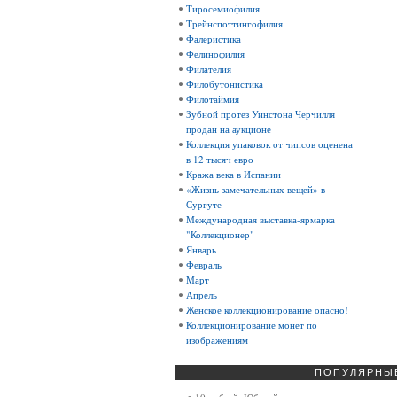
Тиросемиофилия
Трейнспоттингофилия
Фалеристика
Фелинофилия
Филателия
Филобутонистика
Филотаймия
Зубной протез Уинстона Черчилля
продан на аукционе
Коллекция упаковок от чипсов оценена
в 12 тысяч евро
Кража века в Испании
«Жизнь замечательных вещей» в
Сургуте
Международная выставка-ярмарка
"Коллекционер"
Январь
Февраль
Март
Апрель
Женское коллекционирование опасно!
Коллекционирование монет по
изображениям
ПОПУЛЯРНЫ