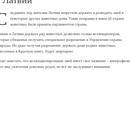
С
недавних пор жителям Латвии запретили держать и разводить змей и
некоторых других животных дома. Такие поправки в закон об охране
животных были приняты парламентом страны.
ныне в Латвии держать ряд животных дозволено только коллекционерам,
торые обязанные получить специальное разрешение в Управлении охраны
ироды. Но даже получив разрешение, держать дома редких животных,
несенных в Красную книгу, будет запрещено.
оит заметить, что коллекционирование змей имеет свое название – виперофили
от вид увлечения довольно редок, но все же заслуживает внимания.