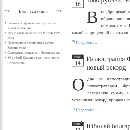
16
В
Блог
редакции
ноябре-декабре
обращение но
Сказался ли финансовый кризис на
номиналом в 1
вашей коллекции?
самой защищенной не только в
Невыпущенная банкнота России 1994
года
Подробнее...
Путешествия российского рубля.
Калининград
Суперкары прошлого и безопасность
Иллюстрация Ф
10 рублей Калининград и немного о
ИЮН
14
путешествии
новый рекорд
О
дна из иллюстраци
иллюстратором Фр
рекордную сумму в
установлен рекорд продаж ил
Подробнее...
Юбилей болгар
ИЮН
13