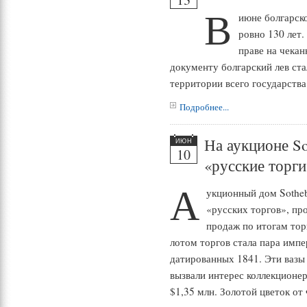
В
июне болгарск
ровно 130 лет.
праве на чекан
документу болгарский лев ст
территории всего государства
Подробнее...
На аукционе So
ИЮН
10
«русские торги
А
укционный дом Sotheby
«русских торгов», п
продаж по итогам тор
лотом торгов стала пара импе
датированных 1841. Эти вазы
вызвали интерес коллекционер
$1,35 млн. Золотой цветок от