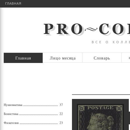
ГЛАВНАЯ
Главная
Лицо месяца
Словарь
Нумизматика
37
Бонистика
22
Филателия
23