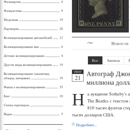
Филокартия
4
Фалеристика
9
Моделизм
19
Партворки
20
Коллекционирование автомобилей
12
Новости 
Коллекционирование вин
6
Детское коллекционирование
4
Все
Анонсы
Другие виды коллекционирования
19
Автограф Джон
ИЮН
Коллекционирование (аналитика,
21
обзоры, интервью)
19
миллиона дол
Факты о коллекционировании
35
Н
а аукционе Sotheby's
Блог
10
The Beatles с текстом
Статьи партнеров
810 тысяч фунтов сте
Видео
5
тысяч долларов США.
Подробнее...