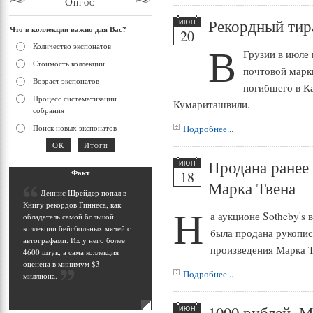
Опрос
Рекордный тир
ИЮН
Что в коллекции важно для Вас?
20
В
Количество экспонатов
Грузии в июле
Стоимость коллекции
почтовой марк
Возраст экспонатов
погибшего в К
Процесс систематизации
Кумариташвили.
собрания
Поиск новых экспонатов
Подробнее...
Продана ранее 
ИЮН
Фак
т
18
Марка Твена
Д
еннис Шрейдер попал в
Книгу рекордов Гиннеса, как
Н
а аукционе Sotheby's 
обладатель самой большой
коллекции бейсбольных мячей с
была продана рукопис
автографами. Их у него более
произведения Марка 
4600 штук, а сама коллекция
оценена в минимум $3
Подробнее...
миллиона
.
1000 рублей. 
ИЮН