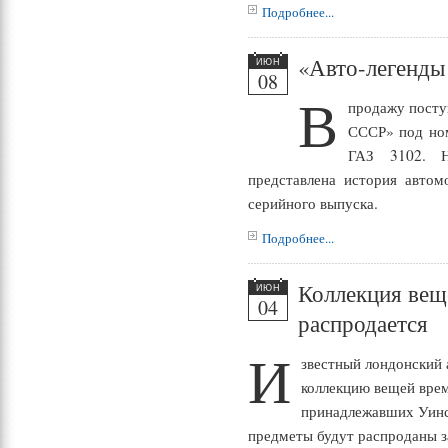
Подробнее...
«Авто-легенд
ИЮН
08
В
продажу посту
СССР» под но
ГАЗ 3102. Н
представлена история автом
серийного выпуска.
Подробнее...
Коллекция вещ
ИЮН
04
распродается
И
звестный лондонский 
коллекцию вещей вре
принадлежавших Уинс
предметы будут распроданы з