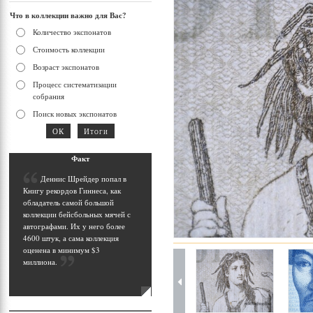
Что в коллекции важно для Вас?
Количество экспонатов
Стоимость коллекции
Возраст экспонатов
Процесс систематизации
собрания
Поиск новых экспонатов
Фак
т
Д
еннис Шрейдер попал в
Книгу рекордов Гиннеса, как
обладатель самой большой
коллекции бейсбольных мячей с
автографами. Их у него более
4600 штук, а сама коллекция
оценена в минимум $3
миллиона
.