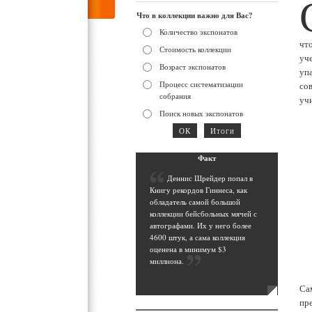
Что в коллекции важно для Вас?
Количество экспонатов
чт
Стоимость коллекции
уч
Возраст экспонатов
уп
Процесс систематизации
со
собрания
уч
Поиск новых экспонатов
Фак
т
Д
еннис Шрейдер попал в
Книгу рекордов Гиннеса, как
обладатель самой большой
коллекции бейсбольных мячей с
автографами. Их у него более
4600 штук, а сама коллекция
оценена в минимум $3
миллиона
.
Са
пр