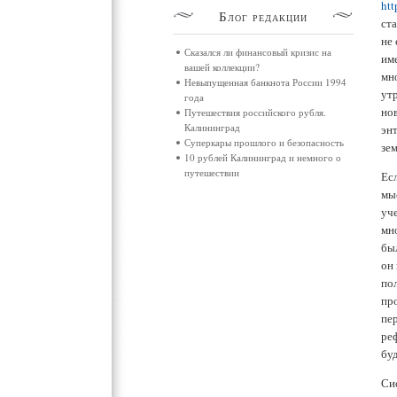
htt
Блог
редакции
ст
не 
Сказался ли финансовый кризис на
им
вашей коллекции?
мн
Невыпущенная банкнота России 1994
ут
года
но
Путешествия российского рубля.
Калининград
эн
Суперкары прошлого и безопасность
зем
10 рублей Калининград и немного о
путешествии
Есл
мы
уч
мно
бы
он
по
пр
пе
ре
бу
Си