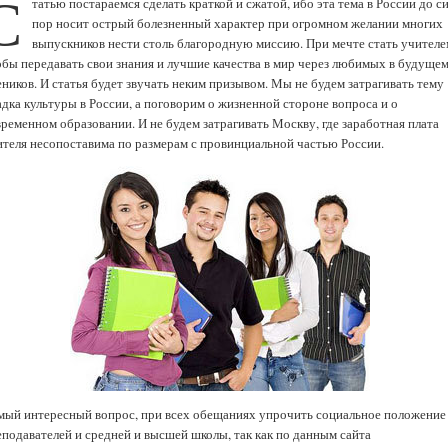
С
татью постараемся сделать краткой и сжатой, ибо эта тема в России до с
пор носит острый болезненный характер при огромном желании многих
выпускников нести столь благородную миссию. При мечте стать учителе
обы передавать свои знания и лучшие качества в мир через любимых в будуще
еников. И статья будет звучать неким призывом. Мы не будем затрагивать тему
адка культуры в России, а поговорим о жизненной стороне вопроса и о
временном образовании. И не будем затрагивать Москву, где заработная плата
ителя несопоставима по размерам с провинциальной частью России.
мый интересный вопрос, при всех обещаниях упрочить социальное положение
еподавателей и средней и высшей школы, так как по данным сайта