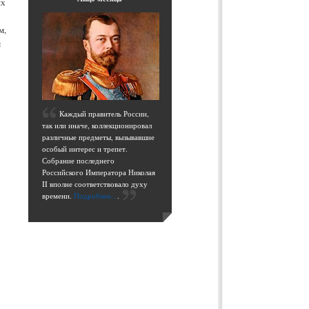
их
м,
м
К
аждый правитель России,
так или иначе, коллекционировал
различные предметы, вызывавшие
особый интерес и трепет.
Собрание последнего
Российского Императора Николая
II вполне соответствовало духу
времени.
Подробнее...
.