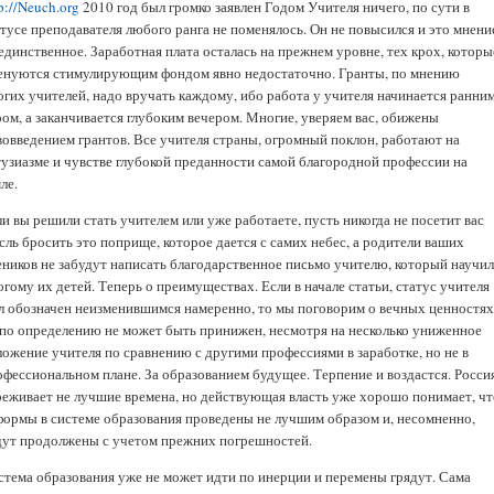
p://Neuch.org
2010 год был громко заявлен Годом Учителя ничего, по сути в
атусе преподавателя любого ранга не поменялось. Он не повысился и это мнени
единственное. Заработная плата осталась на прежнем уровне, тех крох, которы
енуются стимулирующим фондом явно недостаточно. Гранты, по мнению
огих учителей, надо вручать каждому, ибо работа у учителя начинается ранни
ром, а заканчивается глубоким вечером. Многие, уверяем вас, обижены
вовведением грантов. Все учителя страны, огромный поклон, работают на
тузиазме и чувстве глубокой преданности самой благородной профессии на
ле.
и вы решили стать учителем или уже работаете, пусть никогда не посетит вас
сль бросить это поприще, которое дается с самих небес, а родители ваших
еников не забудут написать благодарственное письмо учителю, который научи
гому их детей. Теперь о преимуществах. Если в начале статьи, статус учителя
л обозначен неизменившимся намеренно, то мы поговорим о вечных ценностях
 по определению не может быть принижен, несмотря на несколько униженное
ложение учителя по сравнению с другими профессиями в заработке, но не в
офессиональном плане. За образованием будущее. Терпение и воздастся. Росси
реживает не лучшие времена, но действующая власть уже хорошо понимает, чт
формы в системе образования проведены не лучшим образом и, несомненно,
дут продолжены с учетом прежних погрешностей.
стема образования уже не может идти по инерции и перемены грядут. Сама