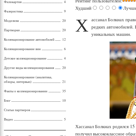
Рейтинг пользователей:
Филокартия
4
Худший
Лучш
Фалеристика
9
Х
ассанал Болкиах прав
Моделизм
20
редких автомобилей. 
Партворки
20
уникальных машин.
Коллекционирование автомобилей
12
Коллекционирование вин
6
Детское коллекционирование
4
Другие виды коллекционирования
20
Коллекционирование (аналитика,
обзоры, интервью)
21
Факты о коллекционировании
35
Блог
10
Статьи партнеров
Видео
5
Хассанал Болкиах родился 15 
получил высококлассное образ