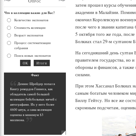
Опрос
затем прошел курсы обучения
академии в Малайзии. Помимо
Что в коллекции важно для Вас?
окончил Королевскую военну
Количество экспонатов
после чего в звании капитана 
Стоимость коллекции
5 октября того же года, посл
Возраст экспонатов
Болкиах стал 29-м султаном Б
Процесс систематизации
собрания
На сегодняшний день султан Б
Поиск новых экспонатов
правителем государства, но 
обороны и финансов, а такж
силами.
Фак
т
Д
еннис Шрейдер попал в
При этом Хассанал Болкиах н
Книгу рекордов Гиннеса, как
самым богатым человеком мир
обладатель самой большой
коллекции бейсбольных мячей с
Биллу Гейтсу. Но все же сост
автографами. Их у него более
скромным подсчетам, оценив
4600 штук, а сама коллекция
оценена в минимум $3
миллиона
.