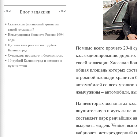
Блог
редакции
Сказался ли финансовый кризис на
вашей коллекции?
Невыпущенная банкнота России 1994
года
Путешествия российского рубля.
Помимо всего прочего 29-й су
Калининград
коллекционированию дорогих
Суперкары прошлого и безопасность
10 рублей Калининград и немного о
своей коллекции Хассанал Бо
путешествии
общая площадь которых соста
огромной площади хранится б
автомобилей со всех уголков 
жемчужины – автомобили, вып
На некоторых экспонатах колл
внушительную и чуть ли не и
составляет парк редчайших ав
выделить модель Venice, выпо
кабриолет, четырехдверный с