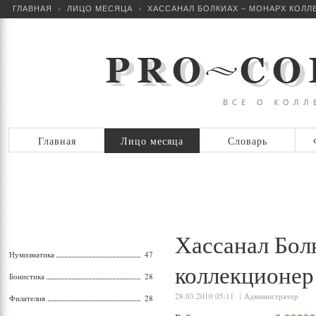
ГЛАВНАЯ
ЛИЦО МЕСЯЦА
ХАССАНАЛ БОЛКИАХ – МОНАРХ КОЛЛ
Главная
Лицо месяца
Словарь
Хассанал Бол
Нумизматика
47
коллекционер
Бонистика
28
28.03.2010 05:11
Администратор
Филателия
28