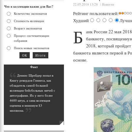
22.05.2018 13:28
Новости
Что в коллекции важно для Вас?
Рейтинг пользователей:
Количество экспонатов
Худший
Лучш
Стоимость коллекции
Б
Возраст экспонатов
анк России 22 мая 201
Процесс систематизации
банкноту, посвященну
собрания
2018, который пройдет
Поиск новых экспонатов
банкнота является первой в Р
основе.
Фак
т
Д
еннис Шрейдер попал в
Книгу рекордов Гиннеса, как
обладатель самой большой
коллекции бейсбольных мячей с
автографами. Их у него более
4600 штук, а сама коллекция
оценена в минимум $3
миллиона
.