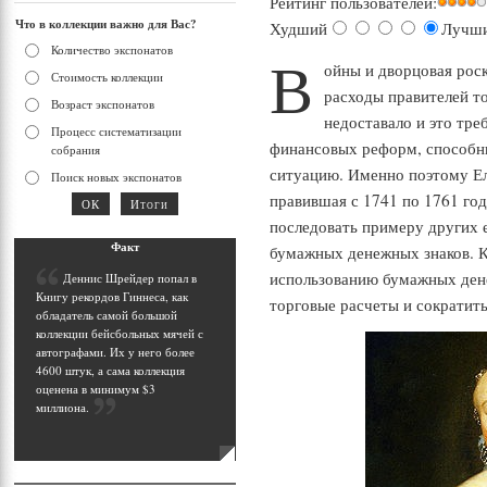
Рейтинг пользователей:
Что в коллекции важно для Вас?
Худший
Лучш
Количество экспонатов
В
ойны и дворцовая роск
Стоимость коллекции
расходы правителей т
Возраст экспонатов
недоставало и это тре
Процесс систематизации
финансовых реформ, способ
собрания
ситуацию. Именно поэтому Ел
Поиск новых экспонатов
правившая с 1741 по 1761 год
последовать примеру других 
Фак
т
бумажных денежных знаков. К
использованию бумажных дене
Д
еннис Шрейдер попал в
Книгу рекордов Гиннеса, как
торговые расчеты и сократит
обладатель самой большой
коллекции бейсбольных мячей с
автографами. Их у него более
4600 штук, а сама коллекция
оценена в минимум $3
миллиона
.